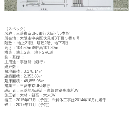
【スペック】
名称：三菱東京UFJ銀行大阪ビル本館
所在地：
大阪市中央区伏見町3丁目５番６号
階数：
地上21階、塔屋2階、地下3階
高さ：
104.50
ｍ
※
軒高
101.30
ｍ
構造
：地上
S造、地下SRC造
杭・基礎
：
主用途：事務所（銀行）
総戸数：—
敷地面積：3,178.14
㎡
建築面積：
2,353.83
㎡
延床面積：
48,855.98
㎡
建築主：
三菱東京UFJ銀行
設計者：
三菱地所設計・東畑建築事務所JV
施工者：
大林・錢高・大末JV
着工：
2015
年
07
月（予定）※解体工事は2014年10月に着手
竣工：
2017
年11月（予定）