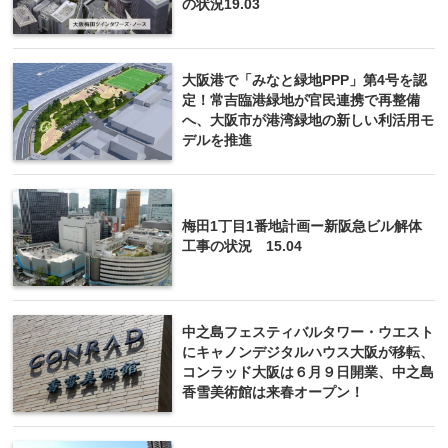
の状況19.03
大阪港で「みなと緑地PPP」第4号を認
定！常吉臨港緑地が官民連携で再整備
へ、大阪市が港湾緑地の新しい利活用モ
デルを推進
梅田1丁目1番地計画ー新阪急ビル解体
工事の状況 15.04
中之島フェスティバルタワー・ウエスト
にキャノンデジタルハウス大阪が移転、
コンラッド大阪は６月９日開業、中之島
香雪美術館は来春オープン！