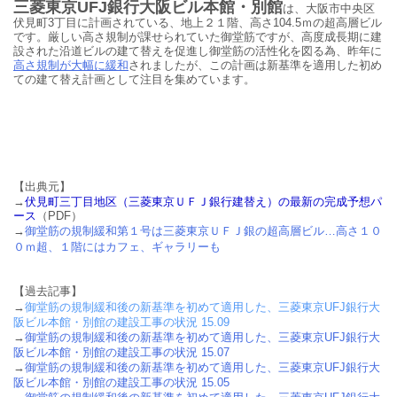
三菱東京UFJ銀行大阪ビル本館・別館
は、大阪市中央区
伏見町3丁目に計画されている、
地上２１階、高さ104.5ｍの超高層ビル
です。厳しい高さ規制が課せられていた御堂筋ですが、高度成長期に建
設された沿道ビルの建て替えを促進し御堂筋の活性化を図る為、昨年に
高さ規制が大幅に緩和
されましたが、この計画
は新基準を適用した初め
ての建て替え計画として注目を集めています。
【出典元】
→
伏見町三丁目地区（三菱東京ＵＦＪ銀行建替え）の最新の完成予想パ
ース
（PDF）
→
御堂筋の規制緩和第１号は三菱東京ＵＦＪ銀の超高層ビル…高さ１０
０ｍ超、１階にはカフェ、ギャラリーも
【過去記事】
→
御堂筋の規制緩和後の新基準を初めて適用した、三菱東京UFJ銀行大
阪ビル本館・別館の建設工事の状況 15.09
→
御堂筋の規制緩和後の新基準を初めて適用した、三菱東京UFJ銀行大
阪ビル本館・別館の建設工事の状況 15.07
→
御堂筋の規制緩和後の新基準を初めて適用した、三菱東京UFJ銀行大
阪ビル本館・別館の建設工事の状況 15.05