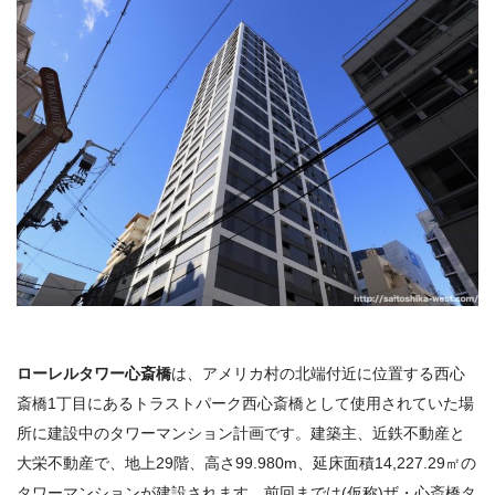
ローレルタワー心斎橋
は、アメリカ村の北端付近に位置する西心
斎橋1丁目にあるトラストパーク西心斎橋として使用されていた場
所に建設中のタワーマンション計画です。建築主、近鉄不動産と
大栄不動産で、地上29階、高さ99.980m、延床面積14,227.29㎡の
タワーマンションが建設されます。前回までは
(
仮称
)
ザ・心斎橋タ