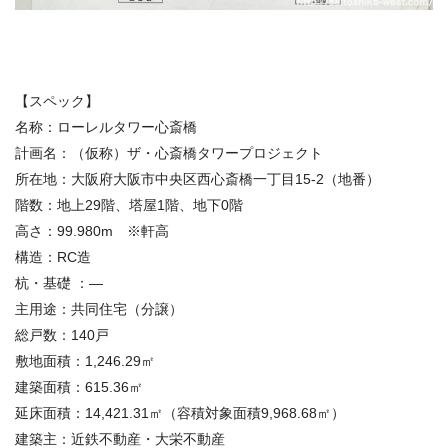
【スペック】
名称：
ローレルタワー心斎橋
計画名：（仮称）ザ・心斎橋タワープロジェクト
所在地
：
大阪府大阪市中央区西心斎橋一丁目15-2（地番）
階数：
地上29階、塔屋1階、地下0階
高さ：
99.980m ※軒高
構造
：
RC造
杭・基礎
：
—
主用途：
共同住宅（分譲）
総戸数：
140戸
敷地面積
：
1,246.29㎡
建築面積
：
615.36㎡
延床面積
：
14,421.31㎡（容積対象面積9,968.68㎡）
建築主：
近鉄不動産・大栄不動産