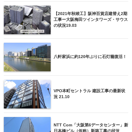
【2021年秋竣工】阪神百貨店建替え2期
工事ー大阪梅田ツインタワーズ・サウス
の状況19.03
八軒家浜に約120年ぶりに石灯籠復活！
VPO本町セントラル 建設工事の最新状
況 21.10
NTT Com「大阪第6データセンター」新
日本橋ビル（仮称）新築工事の状況