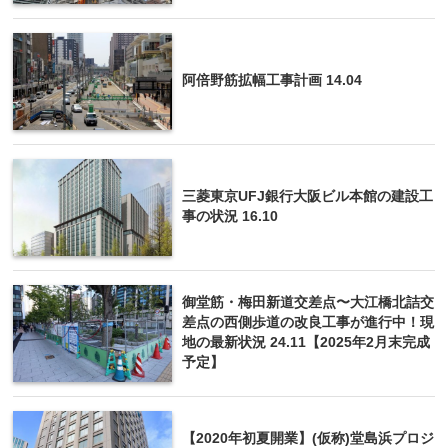
阿倍野筋拡幅工事計画 14.04
三菱東京UFJ銀行大阪ビル本館の建設工
事の状況 16.10
御堂筋・梅田新道交差点〜大江橋北詰交
差点の西側歩道の改良工事が進行中！現
地の最新状況 24.11【2025年2月末完成
予定】
【2020年初夏開業】(仮称)堂島浜プロジ