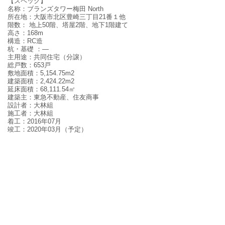
【スペック】
名称：
ブランズタワー梅田 North
所在地
：大阪市北区豊崎三丁目21番１他
階数：
地上
50
階、塔屋2階、地下
1
階建て
高さ：
168m
構造
：
RC造
杭・基礎
：
—
主用途：共同住宅（分譲）
総戸数：
653戸
敷地面積
：
5,154.75m
2
建築面積
：
2,424.22m
2
延床面積
：
68,111.54
㎡
建築主：
東急不動産、住友商事
設計者：
大林組
施工者：
大林組
着工：
2016
年
07
月
竣工：
2020
年
03
月（予定）