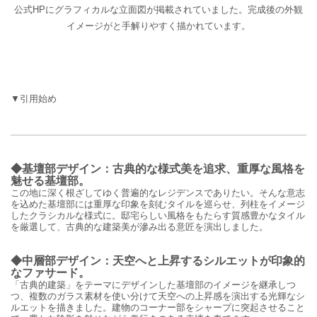
公式HPにグラフィカルな立面図が掲載されていました。完成後の外観
イメージがと手解りやすく描かれています。
▼引用始め
◆基壇部デザイン：古典的な様式美を追求、重厚な風格を
魅せる基壇部。
この地に深く根ざしてゆく普遍的なレジデンスでありたい。そんな意志
を込めた基壇部には重厚な印象を刻むタイルを巡らせ、列柱をイメージ
したクラシカルな様式に。邸宅らしい風格をもたらす質感豊かなタイル
を厳選して、古典的な建築美が滲み出る意匠を演出しました。
◆中層部デザイン：天空へと上昇するシルエットが印象的
なファサード。
「古典的建築」をテーマにデザインした基壇部のイメージを継承しつ
つ、複数のガラス素材を使い分けて天空への上昇感を演出する光輝なシ
ルエットを描きました。建物のコーナー部をシャープに突起させること