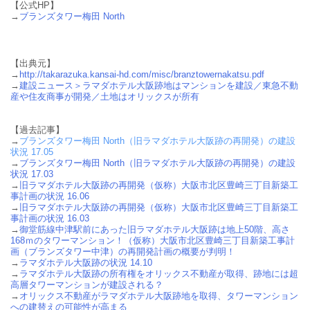
【公式HP】
→
ブランズタワー梅田 North
【出典元】
→
http://takarazuka.kansai-hd.com/misc/branztowernakatsu.pdf
→
建設ニュース＞
ラマダホテル大阪跡地はマンションを建設／東急不動
産や住友商事が開発／土地はオリックスが所有
【過去記事】
→
ブランズタワー梅田 North（旧ラマダホテル大阪跡の再開発）の建設
状況 17.05
→
ブランズタワー梅田 North（旧ラマダホテル大阪跡の再開発）の建設
状況 17.03
→
旧ラマダホテル大阪跡の再開発（仮称）大阪市北区豊崎三丁目新築工
事計画の状況 16.06
→
旧ラマダホテル大阪跡の再開発（仮称）大阪市北区豊崎三丁目新築工
事計画の状況 16.03
→
御堂筋線中津駅前にあった旧ラマダホテル大阪跡は地上50階、高さ
168ｍのタワーマンション！（仮称）大阪市北区豊崎三丁目新築工事計
画（ブランズタワー中津）の再開発計画の概要が判明！
→
ラマダホテル大阪跡の状況 14.10
→
ラマダホテル大阪跡の所有権をオリックス不動産が取得、跡地には超
高層タワーマンションが建設される？
→
オリックス不動産がラマダホテル大阪跡地を取得、タワーマンション
への建替えの可能性が高まる