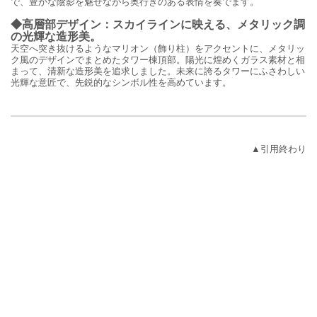
で、豊かな陰影を魅せながら奥行きのある表情を奏でます。
◆高層部デザイン：スカイラインに映える、メタリック調
の光輝な造形美。
天空へ突き抜けるようなマリオン（飾り柱）をアクセントに、メタリッ
ク風のデザインでまとめたタワー棟頂部。陽光に煌めくガラス素材と相
まって、清新な造形美を追求しました。未来に誇るタワーにふさわしい
光輝な意匠で、先鋭的なシンボル性を高めています。
▲引用終わり