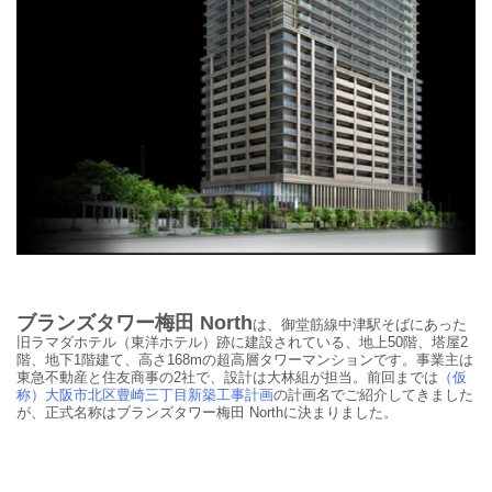
ブランズタワー梅田 North
は
、御堂筋線中津駅そばにあった
旧ラマダホテル（東洋ホテル）跡に建設されている、
地上50階、塔屋2
階、地下1階建て、高さ168mの超高層タワーマンションです。事業主は
東急不動産と住友商事の2社で、設計は大林組が担当。前回までは
（仮
称）大阪市北区豊崎三丁目新築工事計画
の計画名でご紹介してきました
が、正式名称はブランズタワー梅田 Northに決まりました。