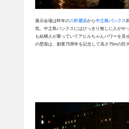
展示会場は昨年の
八軒屋浜
から
中之島バンクス
気。中之島バンクスにはひっきり無しに人がや
も結構人が乗っていてアヒルちゃんパワーを見
の壁面は、創業75周年を記念して高さ75mの