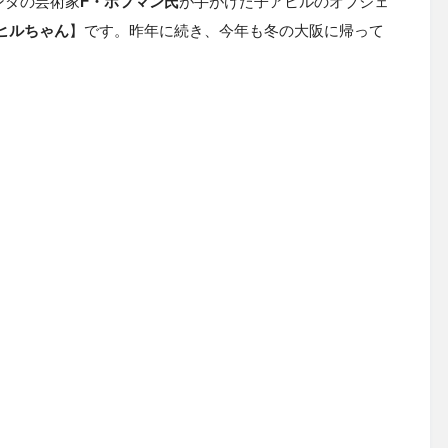
ンダの芸術家
F・ホフマン氏
が手がけた子アヒルのオブジェ
ヒルちゃん
】です。昨年に続き、今年も冬の大阪に帰って