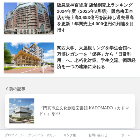
阪急阪神百貨店 店舗別売上ランキング
2024年度（2025年3月期） 阪急梅田本
店が売上高3,653億円を記録し過去最高
を更新！年間売上4,000億円の到達を目
指す
関西大学、大屋根リングを学生会館へ
万博レガシーを「保存」から「日常利
用」へ。老朽化対策、学生交流、循環経
済を一つの建築に束ねる
前の記事
『門真市立文化創造図書館 KADOMADO（カドマ
ド）』を20…
プロフィール
プライバシーポリシー
リンク集
お問い合わせ
ホーム
次の記事