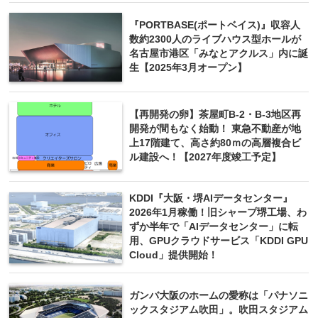
『PORTBASE(ポートベイス)』収容人
数約2300人のライブハウス型ホールが
名古屋市港区「みなとアクルス」内に誕
生【2025年3月オープン】
【再開発の卵】茶屋町B‐2・B‐3地区再
開発が間もなく始動！ 東急不動産が地
上17階建て、高さ約80ｍの高層複合ビ
ル建設へ！【2027年度竣工予定】
KDDI『大阪・堺AIデータセンター』
2026年1月稼働！旧シャープ堺工場、わ
ずか半年で「AIデータセンター」に転
用、GPUクラウドサービス「KDDI GPU
Cloud」提供開始！
ガンバ大阪のホームの愛称は「パナソニ
ックスタジアム吹田」。吹田スタジアム