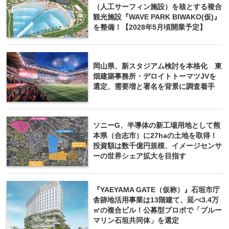
（人工サーフィン施設）を核とする複合
観光施設『WAVE PARK BIWAKO(仮)』
を整備！【2028年5月頃開業予定】
岡山県、新スタジアム検討を本格化 東
畑建築事務所・デロイトトーマツJVを
選定、需要増と署名を背景に調査着手
ソニーG、半導体の新工場用地として熊
本県（合志市）に27haの土地を取得！
投資額は数千億円規模、イメージセンサ
ーの世界シェア拡大を目指す
『YAEYAMA GATE（仮称）』石垣市庁
舎跡地活用事業は13階建て、延べ3.4万
㎡の複合ビル！公募型プロポで「ブルー
マリン石垣共同体」を選定