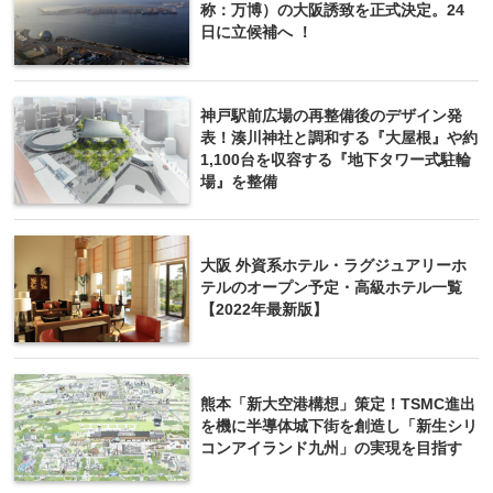
称：万博）の大阪誘致を正式決定。24
日に立候補へ ！
神戸駅前広場の再整備後のデザイン発
表！湊川神社と調和する『大屋根』や約
1,100台を収容する『地下タワー式駐輪
場』を整備
大阪 外資系ホテル・ラグジュアリーホ
テルのオープン予定・高級ホテル一覧
【2022年最新版】
熊本「新大空港構想」策定！TSMC進出
を機に半導体城下街を創造し「新生シリ
コンアイランド九州」の実現を目指す