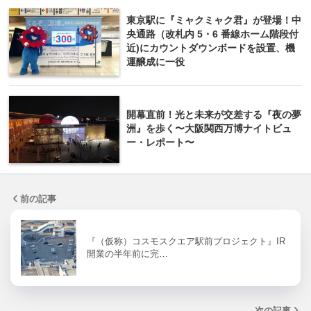
東京駅に『ミャクミャク君』が登場！中
央通路（改札内 5・6 番線ホーム階段付
近)にカウントダウンボードを設置、機
運醸成に一役
開幕直前！光と未来が交差する『夜の夢
洲』を歩く〜大阪関西万博ナイトビュ
ー・レポート〜
前の記事
『（仮称）コスモスクエア駅前プロジェクト』IR
開業の半年前に完…
次の記事