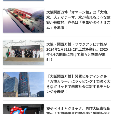
大阪関西万博『オマーン館』は「大地、
水、人」がテーマ。水が流れるような建
築が特徴的、赤色は「勇気やダイナミズ
ム」を象徴！
大阪・関西万博・サウジアラビア館が
2024年1月31日に起工式を挙行。2025
年4月の開幕に向けて着々と準備が進
む！
【大阪関西万博】関電ビルディングを
『万博カラー』にラッピング！力強く大
きなグリッドで未来社会に対するチャレ
ンジを表現！
寝そべりミャクミャク、再び大阪市役所
前へ！万博来場者や関係者に感謝を伝え