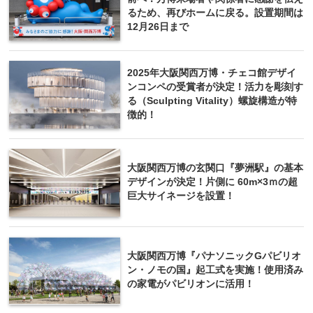
るため、再びホームに戻る。設置期間は
12月26日まで
2025年大阪関西万博・チェコ館デザイ
ンコンペの受賞者が決定！活力を彫刻す
る（Sculpting Vitality）螺旋構造が特
徴的！
大阪関西万博の玄関口『夢洲駅』の基本
デザインが決定！片側に 60m×3ｍの超
巨大サイネージを設置！
大阪関西万博『パナソニックGパビリオ
ン・ノモの国』起工式を実施！使用済み
の家電がパビリオンに活用！