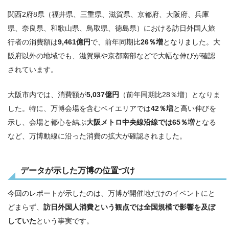
関西2府8県（福井県、三重県、滋賀県、京都府、大阪府、兵庫
県、奈良県、和歌山県、鳥取県、徳島県）における訪日外国人旅
行者の消費額は
9,461億円
で、前年同期比
26％増
となりました。大
阪府以外の地域でも、滋賀県や京都南部などで大幅な伸びが確認
されています。
大阪市内では、消費額が
5,037億円
（前年同期比28％増）となりま
した。特に、万博会場を含むベイエリアでは
42％増
と高い伸びを
示し、会場と都心を結ぶ
大阪メトロ中央線沿線では65％増
となる
など、万博動線に沿った消費の拡大が確認されました。
データが示した万博の位置づけ
今回のレポートが示したのは、万博が開催地だけのイベントにと
どまらず、
訪日外国人消費という観点では全国規模で影響を及ぼ
していた
という事実です。