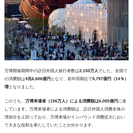
万博開催期間中の訪日外国人旅行者数は
2,150万人
でした。全国で
の消費額は
4兆6,606億円
となり、前年同期比で
5,797億円（14％）
増
となりました。
このうち、
万博来場者（156万人）による消費額は6,085億円
に達
しています。万博来場者による消費額は、訪日外国人消費全体の
増加分を上回っており、万博来場がインバウンド消費拡大におい
て大きな役割を果たしていたことが分かります。