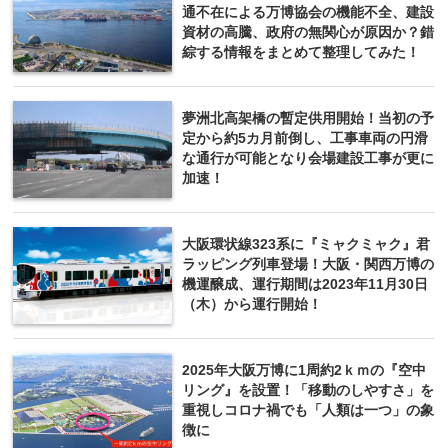
通不在による万博協会の機能不全、建設
資材の高騰、政府の無関心が原因か？錯
綜する情報をまとめて整理してみた！
夢洲北高架橋の暫定供用開始！当初の予
定から約5カ月前倒し、工事車両の円滑
な通行が可能となり会場建設工事が更に
加速！
大阪環状線323系に『ミャクミャク』君
ラッピング列車登場！大阪・関西万博の
機運醸成、運行期間は2023年11月30日
（木）から運行開始！
2025年大阪万博に1周約2ｋｍの『空中
リング』を設置！「移動のしやすさ」を
重視しコロナ禍でも「人類は一つ」の象
徴に