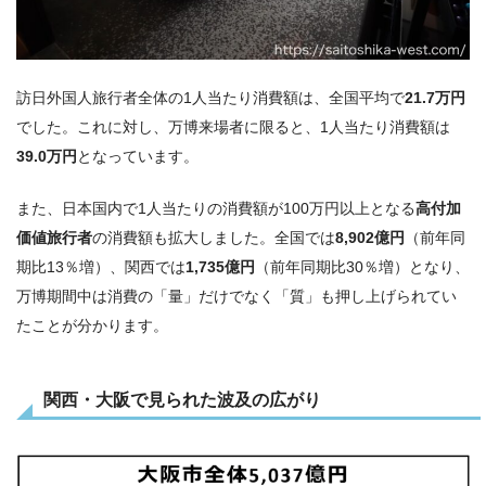
訪日外国人旅行者全体の1人当たり消費額は、全国平均で
21.7万円
でした。これに対し、万博来場者に限ると、1人当たり消費額は
39.0万円
となっています。
また、日本国内で1人当たりの消費額が100万円以上となる
高付加
価値旅行者
の消費額も拡大しました。全国では
8,902億円
（前年同
期比13％増）、関西では
1,735億円
（前年同期比30％増）となり、
万博期間中は消費の「量」だけでなく「質」も押し上げられてい
たことが分かります。
関西・大阪で見られた波及の広がり