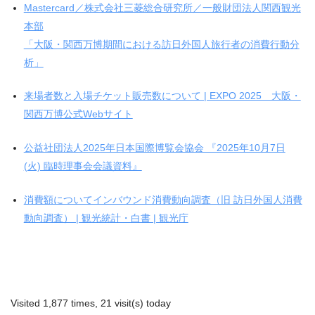
Mastercard／株式会社三菱総合研究所／一般財団法人関西観光
本部
「大阪・関西万博期間における訪日外国人旅行者の消費行動分
析」
来場者数と入場チケット販売数について | EXPO 2025 大阪・
関西万博公式Webサイト
公益社団法人2025年日本国際博覧会協会 『2025年10月7日
(火) 臨時理事会会議資料』
消費額についてインバウンド消費動向調査（旧 訪日外国人消費
動向調査） | 観光統計・白書 | 観光庁
Visited 1,877 times, 21 visit(s) today