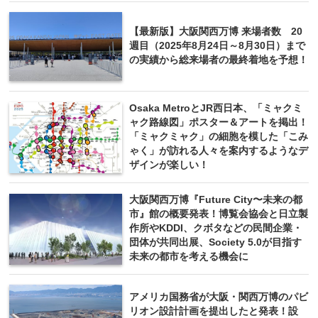
【最新版】大阪関西万博 来場者数 20
週目（2025年8月24日～8月30日）まで
の実績から総来場者の最終着地を予想！
Osaka MetroとJR西日本、「ミャクミ
ャク路線図」ポスター＆アートを掲出！
「ミャクミャク」の細胞を模した「こみ
ゃく」が訪れる人々を案内するようなデ
ザインが楽しい！
大阪関西万博『Future City〜未来の都
市』館の概要発表！博覧会協会と日立製
作所やKDDI、クボタなどの民間企業・
団体が共同出展、Society 5.0が目指す
未来の都市を考える機会に
アメリカ国務省が大阪・関西万博のパビ
リオン設計計画を提出したと発表！設