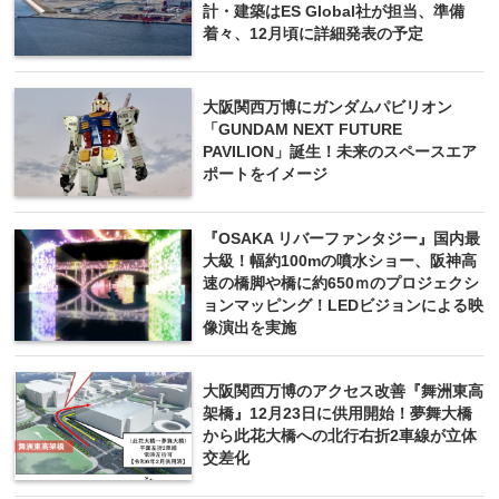
計・建築はES Global社が担当、準備
着々、12月頃に詳細発表の予定
大阪関西万博にガンダムパビリオン
「GUNDAM NEXT FUTURE
PAVILION」誕生！未来のスペースエア
ポートをイメージ
『OSAKA リバーファンタジー』国内最
大級！幅約100mの噴水ショー、阪神高
速の橋脚や橋に約650ｍのプロジェクシ
ョンマッピング！LEDビジョンによる映
像演出を実施
大阪関西万博のアクセス改善『舞洲東高
架橋』12月23日に供用開始！夢舞大橋
から此花大橋への北行右折2車線が立体
交差化