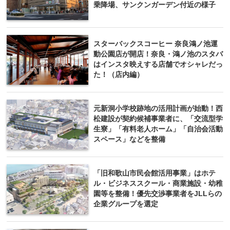
乗降場、サンクンガーデン付近の様子
スターバックスコーヒー 奈良鴻ノ池運
動公園店が開店！奈良・鴻ノ池のスタバ
はインスタ映えする店舗でオシャレだっ
た！（店内編）
元新洞小学校跡地の活用計画が始動！西
松建設が契約候補事業者に、「交流型学
生寮」「有料老人ホーム」「自治会活動
スペース」などを整備
「旧和歌山市民会館活用事業」はホテ
ル・ビジネススクール・商業施設・幼稚
園等を整備！優先交渉事業者をJLLらの
企業グループを選定