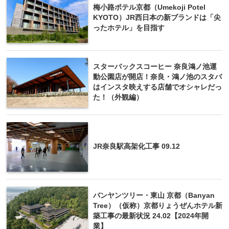
梅小路ポテル京都（Umekoji Potel
KYOTO）JR西日本の新ブランドは「尖
ったホテル」を目指す
スターバックスコーヒー 奈良鴻ノ池運
動公園店が開店！奈良・鴻ノ池のスタバ
はインスタ映えする店舗でオシャレだっ
た！（外観編）
JR奈良駅高架化工事 09.12
バンヤンツリー・東山 京都（Banyan
Tree）（仮称）京都りょうぜんホテル新
築工事の最新状況 24.02【2024年開
業】