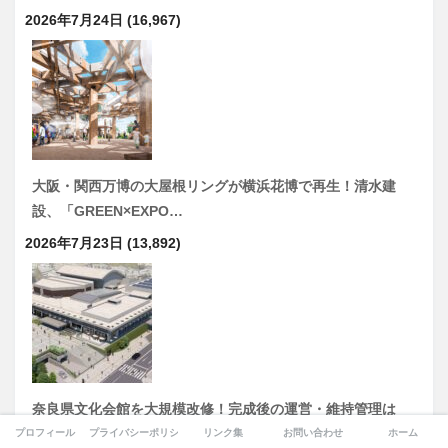
2026年7月24日
(16,967)
大阪・関西万博の大屋根リングが横浜花博で再生！清水建
設、「GREEN×EXPO…
2026年7月23日
(13,892)
奈良県文化会館を大規模改修！完成後の運営・維持管理は
DMG森精機を代表企業とする「なら文化響創パートナー…
プロフィール
プライバシーポリシー
リンク集
お問い合わせ
ホーム