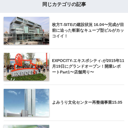
同じカテゴリの記事
枚方T-SITEの建設状況 16.04〜完成が目
前に迫った斬新なキューブ型ビルがカッ
コイイ！
EXPOCITY-エキスポシティ-が2015年11
月19日にグランドオープン！開業レポ
ートPart1〜店舗周り〜
よみうり文化センター再整備事業15.05