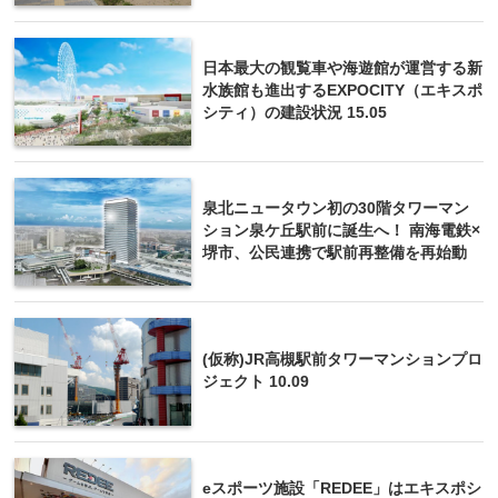
日本最大の観覧車や海遊館が運営する新
水族館も進出するEXPOCITY（エキスポ
シティ）の建設状況 15.05
泉北ニュータウン初の30階タワーマン
ション泉ケ丘駅前に誕生へ！ 南海電鉄×
堺市、公民連携で駅前再整備を再始動
(仮称)JR高槻駅前タワーマンションプロ
ジェクト 10.09
eスポーツ施設「REDEE」はエキスポシ