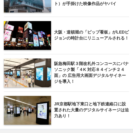
ト）が手掛けた映像作品がヤバイ
大阪・道頓堀の「ピップ看板」がLEDビ
ジョンの時計台にリニューアルされる！
阪急梅田駅３階改札外コンコースにパナ
ソニック製「４K 対応８４インチ２４
面」の 広告用大画面デジタルサイネー
ジを導入！
JR京都駅地下東口と地下鉄連絡口に設
置された大量のデジタルサイネージは迫
力あり！