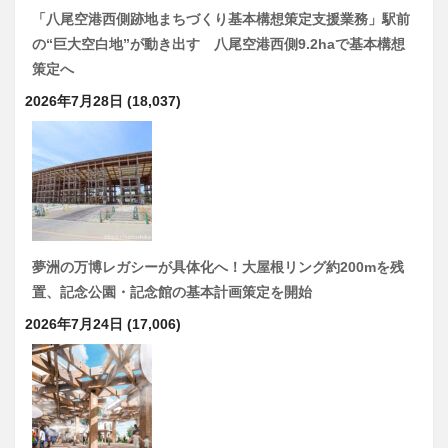
「八尾空港西側跡地まちづくり基本構想策定支援業務」駅前
の“巨大空白地”が動き出す 八尾空港西側9.2haで基本構想
策定へ
2026年7月28日
(18,037)
夢洲の万博レガシーが具体化へ！大屋根リング約200mを残
置、記念公園・記念館の基本計画策定を開始
2026年7月24日
(17,006)