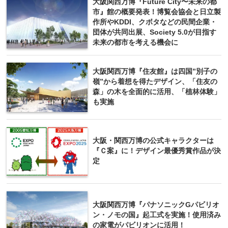
大阪関西万博『Future City〜未来の都
市』館の概要発表！博覧会協会と日立製
作所やKDDI、クボタなどの民間企業・
団体が共同出展、Society 5.0が目指す
未来の都市を考える機会に
大阪関西万博『住友館』は四国”別子の
嶺”から着想を得たデザイン、「住友の
森」の木を全面的に活用、「植林体験」
も実施
大阪・関西万博の公式キャラクターは
『Ｃ案』に！デザイン最優秀賞作品が決
定
大阪関西万博『パナソニックGパビリオ
ン・ノモの国』起工式を実施！使用済み
の家電がパビリオンに活用！