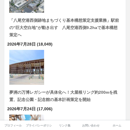
「八尾空港西側跡地まちづくり基本構想策定支援業務」駅前
の“巨大空白地”が動き出す 八尾空港西側9.2haで基本構想
策定へ
2026年7月28日
(18,049)
夢洲の万博レガシーが具体化へ！大屋根リング約200mを残
置、記念公園・記念館の基本計画策定を開始
2026年7月24日
(17,006)
プロフィール
プライバシーポリシー
リンク集
お問い合わせ
ホーム