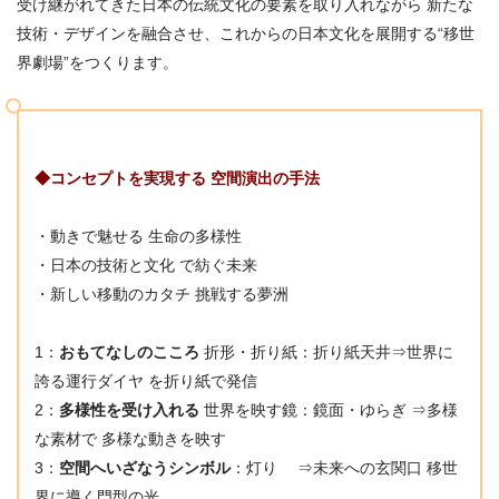
受け継がれてきた日本の伝統文化の要素を取り入れながら 新たな
技術・デザインを融合させ、これからの日本文化を展開する“移世
界劇場”をつくります。
◆コンセプトを実現する 空間演出の手法
・動きで魅せる 生命の多様性
・日本の技術と文化 で紡ぐ未来
・新しい移動のカタチ 挑戦する夢洲
1：
おもてなしのこころ
折形・折り紙：折り紙天井⇒世界に
誇る運行ダイヤ を折り紙で発信
2：
多様性を受け入れる
世界を映す鏡：鏡面・ゆらぎ ⇒多様
な素材で 多様な動きを映す
3：
空間へいざなうシンボル
：灯り ⇒未来への玄関口 移世
界に導く門型の光