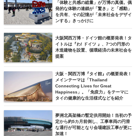
「体験と共感の総量」が万博の真価。偶
発的な体験の連鎖が「驚き」と「感動」
を共有、その記憶が「未来社会をデザイ
ンする」きっかけに
大阪関西万博・ドイツ館の概要発表！タ
イトルは『わ! ドイツ 』、7つの円形の
木造建物を設置、循環経済の未来社会を
提案
大阪・関西万博『タイ館』の概要発表！
メインテーマは「Thailand
Connecting Lives for Great
Happiness」。「免疫力」をテーマに
タイの健康的な生活様式などを紹介
夢洲北高架橋の暫定供用開始！当初の予
定から約5カ月前倒し、工事車両の円滑
な通行が可能となり会場建設工事が更に
加速！