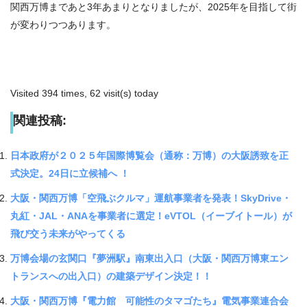
関西万博まであと3年あまりとなりましたが、2025年を目指して街
が変わりつつあります。
Visited 394 times, 62 visit(s) today
関連投稿:
日本政府が２０２５年国際博覧会（通称：万博）の大阪誘致を正
式決定。24日に立候補へ ！
大阪・関西万博「空飛ぶクルマ」運航事業者を発表！SkyDrive・
丸紅・JAL・ANAを事業者に選定！eVTOL（イーブイトール）が
飛び交う未来がやってくる
万博会場の玄関口『夢洲駅』南東出入口（大阪・関西万博東エン
トランスへの出入口）の建築デザイン決定！！
大阪・関西万博『電力館 可能性のタマゴたち』電気事業連合会