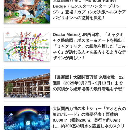
大阪関西万博に『Monster Hunter
Bridge（モンスターハンター ブリッ
ジ）』登場！カプコンが大阪ヘルスケア
パビリオンへの協賛を決定！
Osaka MetroとJR西日本、「ミャクミ
ャク路線図」ポスター＆アートを掲出！
「ミャクミャク」の細胞を模した「こみ
ゃく」が訪れる人々を案内するようなデ
ザインが楽しい！
【最新版】大阪関西万博 来場者数 22
週目（2025年9月7日～9月13日）まで
の実績から総来場者の最終着地を予想！
大阪関西万博の水上ショー『アオと夜の
虹のパレード』の概要発表！面積約
8,800㎡（幅約200m、奥行き約60m）
に、約300基の噴水を設置し水のスクリ