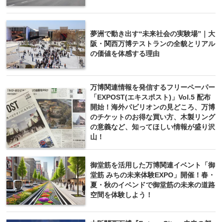
夢洲で動き出す“未来社会の実験場”｜大
阪・関西万博テストランの全貌とリアル
の価値を体感する理由
万博関連情報を発信するフリーペーパー
「EXPOST(エキスポスト)」Vol.5 配布
開始！海外パビリオンの見どころ、万博
のチケットのお得な買い方、木製リング
の意義など、知ってほしい情報が盛り沢
山！
御堂筋を活用した万博関連イベント「御
堂筋 みちの未来体験EXPO」開催！春・
夏・秋のイベンドで御堂筋の未来の道路
空間を体験しよう！