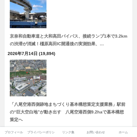
京奈和自動車道と大和高田バイパス、接続ランプ1本で3.2km
の渋滞が消滅！橿原高田IC開通後の実測効果、…
2026年7月14日
(19,894)
「八尾空港西側跡地まちづくり基本構想策定支援業務」駅前
の“巨大空白地”が動き出す 八尾空港西側9.2haで基本構想
策定へ
2026年7月28日
(17,948)
プロフィール
プライバシーポリシー
リンク集
お問い合わせ
ホーム