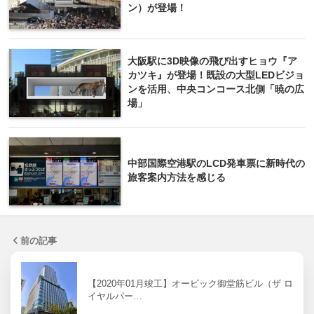
ン）が登場！
大阪駅に3D映像の飛び出すヒョウ『ア
カツキ』が登場！既設の大型LEDビジョ
ンを活用、中央コンコース北側「暁の広
場」
中部国際空港駅のLCD発車票に新時代の
旅客案内方法を感じる
前の記事
【2020年01月竣工】オービック御堂筋ビル（ザ ロ
イヤルパー…