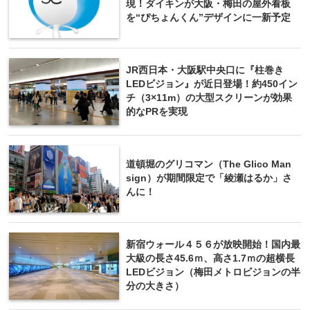
現！ダイキンが大阪・梅田の屋外看板
を“ぴちょんくん”デザインに一新予定
JR西日本・大阪駅中央口に『柱巻き
LEDビジョン』が近日登場！約450イン
チ（3×11m）の大型スクリーンが効果
的なPRを実現
道頓堀のグリコマン（The Glico Man
sign）が期間限定で「綾瀬はるか」さ
んに！
新宿ウォール４５６が放映開始！国内最
大級の長さ45.6ｍ、高さ1.7ｍの超横長
LEDビジョン（梅田メトロビジョンの半
分の大きさ）