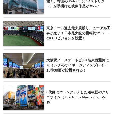
館！」韓国のd'strict（ディストリク
ト）が手掛けた映像作品がヤバイ
東京ドーム過去最大規模リニューアル工
事が完了！日本最大級の横幅約125.6m
のLEDビジョンを設置！
大阪駅ノースゲートビル1階東西通路に
70インチのサイネージディスプレイ・
15柱30面が設置される！
6代目にバトンタッチした道頓堀のグリ
コサイン（The Glico Man sign）Ver.
昼