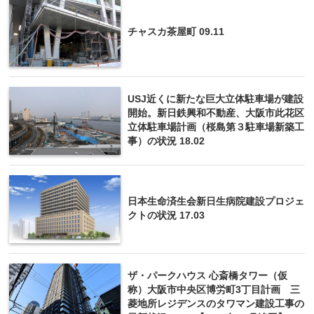
チャスカ茶屋町 09.11
USJ近くに新たな巨大立体駐車場が建設
開始。新日鉄興和不動産、大阪市此花区
立体駐車場計画（桜島第３駐車場新築工
事）の状況 18.02
日本生命済生会新日生病院建設プロジェ
クトの状況 17.03
ザ・パークハウス 心斎橋タワー（仮
称）大阪市中央区博労町3丁目計画 三
菱地所レジデンスのタワマン建設工事の