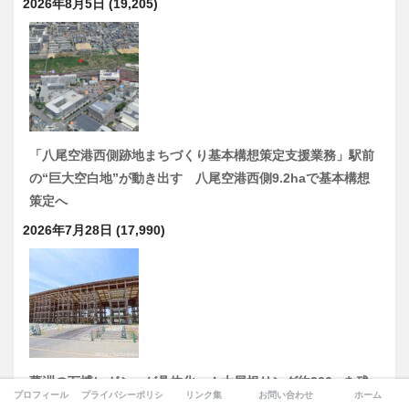
2026年8月5日
(19,205)
「八尾空港西側跡地まちづくり基本構想策定支援業務」駅前
の“巨大空白地”が動き出す 八尾空港西側9.2haで基本構想
策定へ
2026年7月28日
(17,990)
夢洲の万博レガシーが具体化へ！大屋根リング約200mを残
プロフィール
プライバシーポリシー
リンク集
お問い合わせ
ホーム
置、記念公園・記念館の基本計画策定を開始