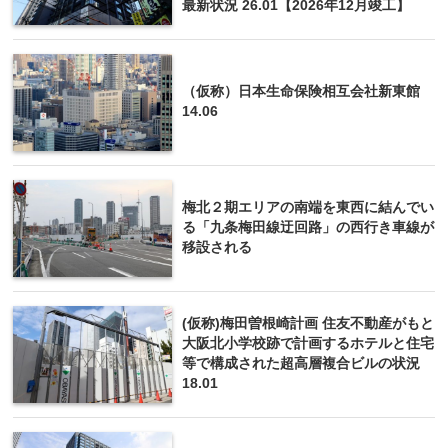
最新状況 26.01【2026年12月竣工】
（仮称）日本生命保険相互会社新東館
14.06
梅北２期エリアの南端を東西に結んでい
る「九条梅田線迂回路」の西行き車線が
移設される
(仮称)梅田曽根崎計画 住友不動産がもと
大阪北小学校跡で計画するホテルと住宅
等で構成された超高層複合ビルの状況
18.01