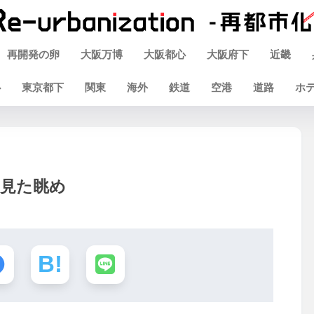
再開発の卵
大阪万博
大阪都心
大阪府下
近畿
心
東京都下
関東
海外
鉄道
空港
道路
ホ
ら見た眺め