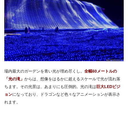
場内最大のガーデンを青い光が埋め尽くし。
全幅
60
メートルの
「光の滝」
からは、想像をはるかに超えるスケールで光が流れ落
ちます。その光景は、あまりにも圧倒的。光の滝は
巨大LEDビジ
ョン
になっており、ドラゴンなど色々なアニメーションが表示さ
れます。