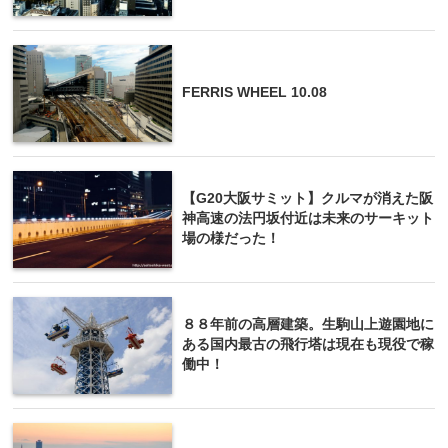
FERRIS WHEEL 10.08
【G20大阪サミット】クルマが消えた阪
神高速の法円坂付近は未来のサーキット
場の様だった！
８８年前の高層建築。生駒山上遊園地に
ある国内最古の飛行塔は現在も現役で稼
働中！