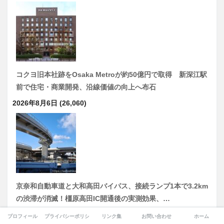
コクヨ旧本社跡をOsaka Metroが約50億円で取得 新深江駅
前で住宅・商業開発、沿線価値の向上へ布石
2026年8月6日
(26,060)
京奈和自動車道と大和高田バイパス、接続ランプ1本で3.2km
の渋滞が消滅！橿原高田IC開通後の実測効果、…
2026年7月14日
(19,974)
プロフィール
プライバシーポリシー
リンク集
お問い合わせ
ホーム