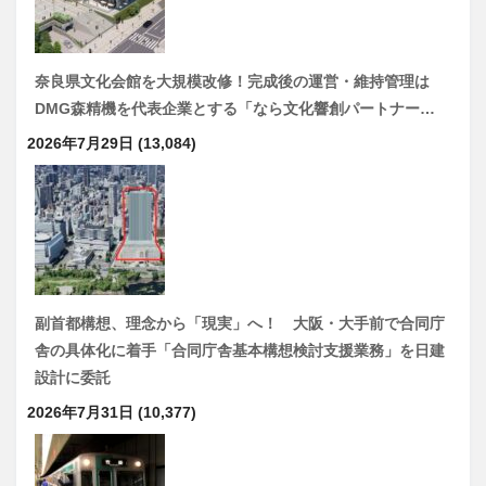
奈良県文化会館を大規模改修！完成後の運営・維持管理は
DMG森精機を代表企業とする「なら文化響創パートナー…
2026年7月29日
(13,084)
副首都構想、理念から「現実」へ！ 大阪・大手前で合同庁
舎の具体化に着手「合同庁舎基本構想検討支援業務」を日建
設計に委託
2026年7月31日
(10,377)