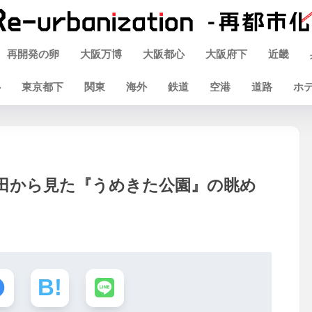
再開発の卵
大阪万博
大阪都心
大阪府下
近畿
心
東京都下
関東
海外
鉄道
空港
道路
ホ
梅田から見た『うめきた公園』の眺め