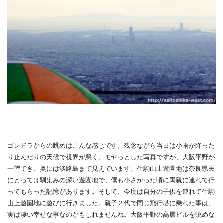
ゴンドラからの眺めはこんな感じです。残念ながら当日は小雨が降った
り止んだりの天候で視界が悪く、モヤっとした写真ですが、大阪平野が
一望でき、奥には淡路島まで見えています。生駒山上遊園地は奈良県民
にとっては馴染みの深い遊園地で、僕も小さかった頃に両親に連れて行
ってもらった記憶があります。そして、今度は自分の子供を連れて生駒
山上遊園地に遊びに行きました。親子２代で同じ飛行塔に乗れた事は、
実は凄い幸せな事なのかもしれませんね。大阪平野の高層ビルを眺めな