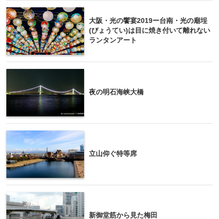
大阪・光の饗宴2019ー台南・光の廟埕
(びょうてい)は目に焼き付いて離れない
ランタンアート
夜の明石海峡大橋
立山仰ぐ特等席
新御堂筋から見た梅田