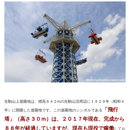
生駒山上遊園地は、標高
６４２m
の生駒山頂周辺に
１９２９
年（昭和４
「飛行
年）に開園した遊園地
です
。この遊園地のシンボルである
塔」（高さ
３０
ｍ）は、２０１７年現在、完成から
８８年が経過していますが、現在も現役で稼働
してお