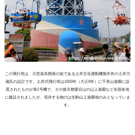
この飛行塔は、大型遊具開発の祖である土井文化運動機製作所の土井万
蔵氏の設計です。土井式飛行塔は
1920
年（大正
9
年）に千里山遊園に設
置されたものが第
1
号機で、その後京都愛宕山の山上遊園など全国各地
に建設されましたが、現存する物のは生駒山上遊園地のみとなっていま
す。