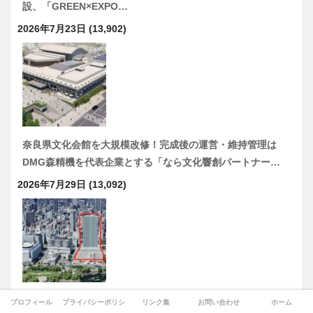
設、「GREEN×EXPO…
2026年7月23日
(13,902)
奈良県文化会館を大規模改修！完成後の運営・維持管理は
DMG森精機を代表企業とする「なら文化響創パートナー…
2026年7月29日
(13,092)
副首都構想、理念から「現実」へ！ 大阪・大手前で合同庁
プロフィール
プライバシーポリシー
リンク集
お問い合わせ
ホーム