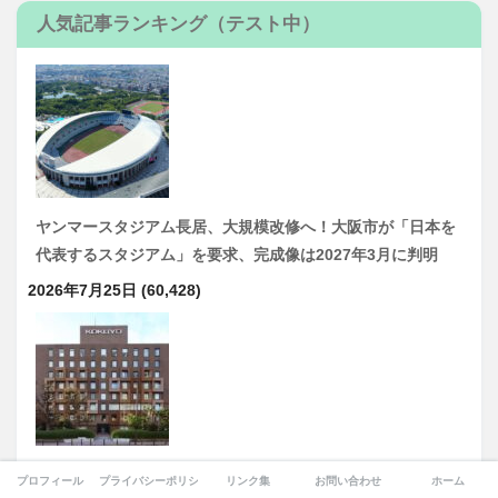
人気記事ランキング（テスト中）
ヤンマースタジアム長居、大規模改修へ！大阪市が「日本を
代表するスタジアム」を要求、完成像は2027年3月に判明
2026年7月25日
(60,428)
コクヨ旧本社跡をOsaka Metroが約50億円で取得 新深江駅
プロフィール
プライバシーポリシー
リンク集
お問い合わせ
ホーム