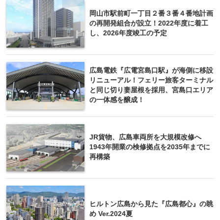
岡山市駅前町一丁目２番３番４番地計画
の再開発組合が設立！2022年度に着工
し、2026年度竣工の予定
広島電鉄『広電宮島口駅』が海側に移設
リニューアル！フェリー旅客ターミナル
と同じ切り妻屋根を採用、宮島口エリア
の一体感を醸成！
JR貨物、広島車両所を大規模改修へ
1943年開業の検修拠点を2035年までに
再構築
ヒルトン広島から見た『広島都心』の眺
め Ver.2024夏