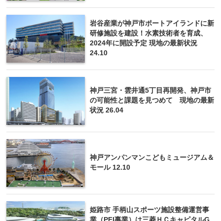
岩谷産業が神戸市ポートアイランドに新
研修施設を建設！水素技術者を育成、
2024年に開設予定 現地の最新状況
24.10
神戸三宮・雲井通5丁目再開発、神戸市
の可能性と課題を見つめて 現地の最新
状況 26.04
神戸アンパンマンこどもミュージアム＆
モール 12.10
姫路市 手柄山スポーツ施設整備運営事
業（PFI事業）は三菱ＨＣキャピタルG