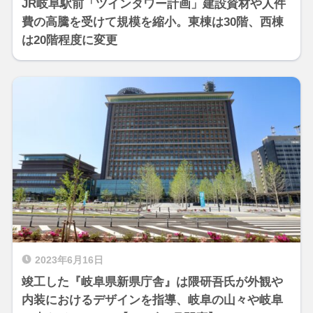
JR岐阜駅前「ツインタワー計画」建設資材や人件
費の高騰を受けて規模を縮小。東棟は30階、西棟
は20階程度に変更
2023年6月16日
竣工した『岐阜県新県庁舎』は隈研吾氏が外観や
内装におけるデザインを指導、岐阜の山々や岐阜