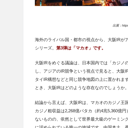
出展：https:
海外のライバル国・都市の視点から、大阪IRが
シリーズ。
第3弾は「マカオ」です。
大阪IRをめぐる議論は、日本国内では「カジノ
し、アジアのIR競争という視点で見ると、大阪
タイIR構想などと同じ競争地図の上に置かれま
とき、大阪IRはどのような存在なのでしょうか
結論から言えば、大阪IRは、マカオのカジノ王国
カジノ粗収益は2,268億パタカ（約4兆5,360億円
ないものの、依然として世界最大級のゲーミン
に認められている唯一の地域です。中国本土、