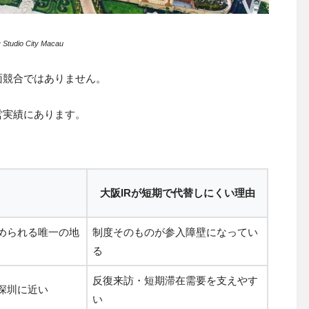
tudio City Macau
面競合ではありません。
営実績にあります。
大阪IRが短期で代替しにくい理由
められる唯一の地
制度そのものが参入障壁になってい
る
反復来訪・短期滞在需要を支えやす
深圳に近い
い