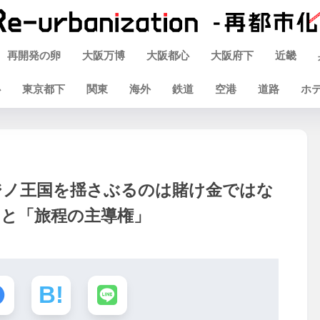
再開発の卵
大阪万博
大阪都心
大阪府下
近畿
心
東京都下
関東
海外
鉄道
空港
道路
ホ
ジノ王国を揺さぶるのは賭け金ではな
」と「旅程の主導権」