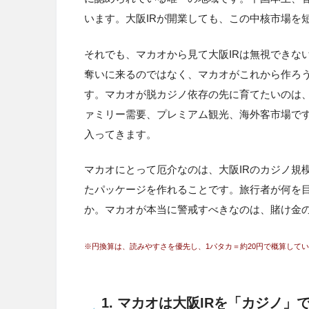
います。大阪IRが開業しても、この中核市場を
それでも、マカオから見て大阪IRは無視できな
奪いに来るのではなく、マカオがこれから作ろ
す。マカオが脱カジノ依存の先に育てたいのは、
ァミリー需要、プレミアム観光、海外客市場です
入ってきます。
マカオにとって厄介なのは、大阪IRのカジノ規模
たパッケージを作れることです。旅行者が何を
か。マカオが本当に警戒すべきなのは、賭け金
※円換算は、読みやすさを優先し、1パタカ＝約20円で概算して
1. マカオは大阪IRを「カジノ」