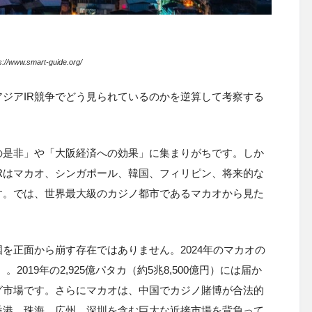
//www.smart-guide.org/
アジアIR競争でどう見られているのかを逆算して考察する
の是非」や「大阪経済への効果」に集まりがちです。しか
IRはマカオ、シンガポール、韓国、フィリピン、将来的な
す。では、世界最大級のカジノ都市であるマカオから見た
。
を正面から崩す存在ではありません。2024年のマカオの
）。2019年の2,925億パタカ（約5兆8,500億円）には届か
グ市場です。さらにマカオは、中国でカジノ賭博が合法的
香港、珠海、広州、深圳を含む巨大な近接市場を背負って