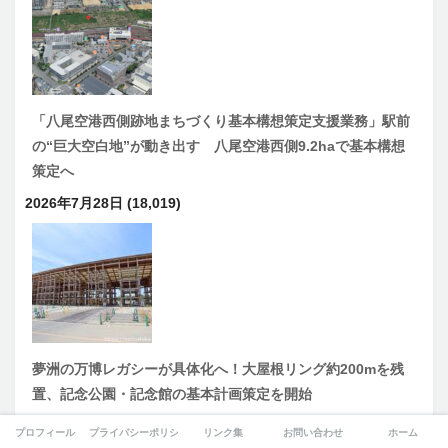
「八尾空港西側跡地まちづくり基本構想策定支援業務」駅前
の“巨大空白地”が動き出す 八尾空港西側9.2haで基本構想
策定へ
2026年7月28日
(18,019)
夢洲の万博レガシーが具体化へ！大屋根リング約200mを残
置、記念公園・記念館の基本計画策定を開始
2026年7月24日
(17,002)
プロフィール
プライバシーポリシー
リンク集
お問い合わせ
ホーム