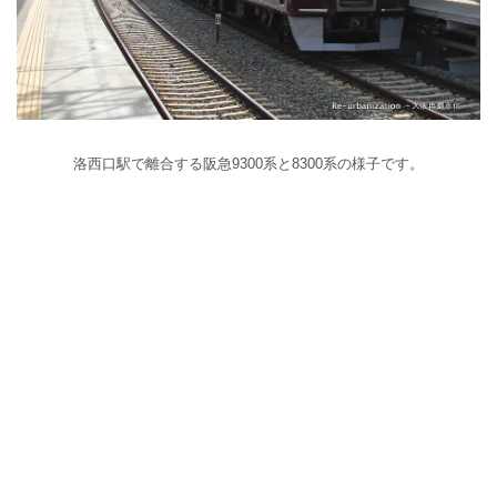
洛西口駅で離合する阪急9300系と8300系の様子です。