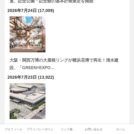
置、記念公園・記念館の基本計画策定を開始
2026年7月24日
(17,009)
大阪・関西万博の大屋根リングが横浜花博で再生！清水建
設、「GREEN×EXPO…
2026年7月23日
(13,922)
奈良県文化会館を大規模改修！完成後の運営・維持管理は
プロフィール
プライバシーポリシー
リンク集
お問い合わせ
ホーム