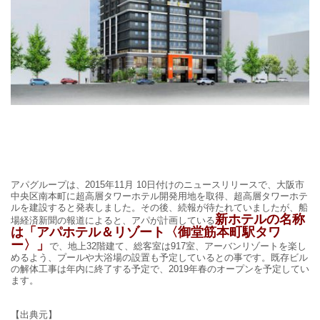
アパグループは、2015年11月 10日付けのニュースリリースで、大阪市
中央区
南本町に超高層タワーホテル開発用地を取得、
超高層タワーホテ
ルを建設する
と発表しました。その後、続報が待たれていましたが、船
新ホテルの名称
場経済新聞の報道によると、アパが計画している
は
「アパホテル＆リゾート〈御堂筋本町駅タワ
ー〉」
で、地上32階建て、総客室は917室、
アーバンリゾートを楽し
めるよう、プールや大浴場の設置も予定しているとの事です。
既存ビル
の解体工事は年内に終了する予定で、2019年春のオープンを予定してい
ます。
【出典元】