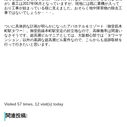
が）着工は2017年06月となっていますが、現地には既に重機が入って
おり工事が始まっている様に見えました。おそらく地中障害物の除去工
事ではないでしょうか・・・。
ついに具体的な計画が明らかになったアパホテル＆リゾート〈御堂筋本
町駅タワー〉。御堂筋線本町駅至近の好立地なので、高稼働率は間違い
なさそうです。超高層ビルマニアとしては、大阪都心部では「タワーマ
ンション」以外の基調な超高層ビル案件なので、こらからも追跡取材を
行って行きたいと思います。
Visited 57 times, 12 visit(s) today
関連投稿: