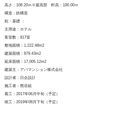
高さ：108.20ｍ※最高部 軒高：100.00ｍ
構造
：
鉄構造
杭・基礎
：
主用途：
ホテル
客室数：
917室
敷地面積：
1,222.48
m
2
建築面積：
879.43
m
2
延床面積：
17,005.12
m
2
建築主
：
アパマンション株式会社
設計者
：
日企設計
施工者
：
熊谷組
着工：
2017
年
06月中旬（予定）
竣工
：
2019
年08月下旬（予定）