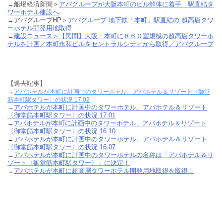
→船場経済新聞＞
アパグループが大阪本町のビル解体に着手 駅直結タ
ワーホテル建設へ
→アパグループHP＞
アパグループ 地下鉄「本町」駅直結の 超高層タワ
ーホテル開発用地取得
→
建設ニュース＞【民間】大阪・本町に８６０室規模の超高層タワーホ
テルを計画／本町永和ビルをセントラルシティから取得／アパグループ
【過去記事】
→
アパホテルが本町に計画中のタワーホテル、アパホテル＆リゾート〈御堂
筋本町駅タワー〉の状況 17.02
→
アパホテルが本町に計画中のタワーホテル、アパホテル＆リゾート
〈御堂筋本町駅タワー〉の状況 17.01
→
パホテルが本町に計画中のタワーホテル、アパホテル＆リゾート
ア
〈御堂筋本町駅タワー〉の状況 16.10
→
アパホテルが本町に計画中のタワーホテル、アパホテル＆リゾート
〈御堂筋本町駅タワー〉の状況 16.07
→
アパホテルが本町に計画中のタワーホテルの名称は「アパホテル＆リ
ゾート〈御堂筋本町駅タワー〉」に決定！
→
アパホテルが本町に超高層タワーホテル開発用地取得を取得！