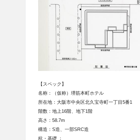
【スペック】
名称：
（仮称）堺筋本町ホテル
所在地
：
大阪市中央区北久宝寺町一丁目5番1
階数：
地上16階、地下1階
高さ：58.7
m
構造
：S
造、一部SRC造
杭・基礎 ：