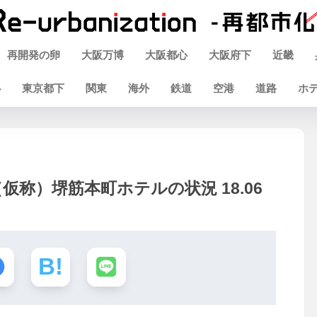
再開発の卵
大阪万博
大阪都心
大阪府下
近畿
心
東京都下
関東
海外
鉄道
空港
道路
ホ
称）堺筋本町ホテルの状況 18.06