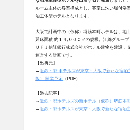
な宿泊主体型ホテルを出店すると発表
しました
ルーム主体の客室構成とし、客室に洗い場付浴
泊主体型ホテルとなります。
大阪で計画中の（仮称）堺筋本町ホテルは、地上
延床面積 約１４
,
０００㎡の規模。江綿グループ
ＵＦＪ信託銀行株式会社がホテル建物を建設 、
運営する計画です。
【出典元】
→
近鉄・都 ホテルズが東京・大阪で新たな宿泊
阪） 開業予定
（PDF）
【過去記事】
→
近鉄・都ホテルズの新ホテル（仮称）堺筋本
→
近鉄・都ホテルズが東京・大阪で新たな宿泊