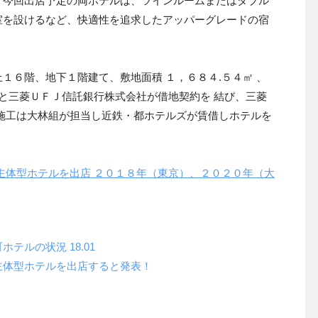
。今回出店予定の両ホテルは、ツインルームまたはダブル
室を設けるなど、快適性を追求したアッパーグレードの宿
１６階、地下１階建て、敷地面積 １，６８４
.
５４㎡ 、
と三菱ＵＦＪ信託銀行株式会社が借地契約を 結び、三菱
施工は大林組が担当し近鉄・都ホテルズが賃借しホテルを
主体型ホテルを出店 ２０１８年（東京）、２０２０年（大
町ホテルの状況
18.01
主体型ホテルを出店すると発表！