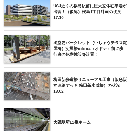
USJ近くの桜島駅前に巨大立体駐車場が
出現！（仮称）桜島1丁目計画の状況
17.10
御堂筋パークレット（いちょうテラス淀
屋橋）淀屋橋odona（オドナ）前に歩
行者の休憩施設を設置！
梅田新歩道橋リニューアル工事（阪急阪
神連絡デッキ 梅田新歩道橋）の状況
18.02
大阪駅新11番ホーム