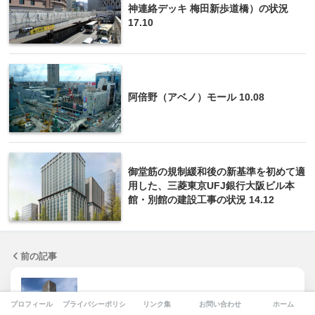
神連絡デッキ 梅田新歩道橋）の状況
17.10
阿倍野（アベノ）モール 10.08
御堂筋の規制緩和後の新基準を初めて適
用した、三菱東京UFJ銀行大阪ビル本
館・別館の建設工事の状況 14.12
前の記事
【竣工】阿波座ライズタワーズ フラッグ
プロフィール
プライバシーポリシー
リンク集
お問い合わせ
ホーム
46（OMPタワー）の状…