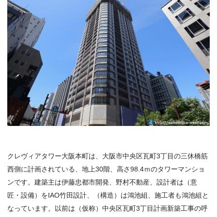
クレヴィアタワー大阪本町は、大阪市中央区瓦町
3
丁目の三休橋筋
西側に計画されている、地上
30
階、高さ
98.4
ｍのタワーマンショ
ンです。建築主は伊藤忠都市開発、野村不動産、設計者は（意
匠・設備）を
IAO
竹田設計、（構造）は鴻池組、施工者も鴻池組と
なっています。以前は（仮称）中央区瓦町
3
丁目計画新築工事の呼