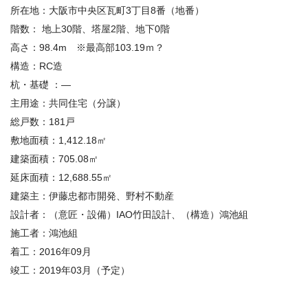
所在地：大阪市中央区瓦町
3
丁目
8
番（地番）
階数： 地上
30
階、塔屋
2
階、地下
0
階
高さ：
98.4m
※
最高部
103.19
ｍ？
構造：
RC
造
杭・基礎 ：
—
主用途：共同住宅（分譲）
総戸数：
181
戸
敷地面積：
1,412.18
㎡
建築面積：
705.08
㎡
延床面積：
12,688.55
㎡
建築主：伊藤忠都市開発、野村不動産
設計者：（意匠・設備）
IAO
竹田設計、（構造）鴻池組
施工者：鴻池組
着工：
2016
年
09
月
竣工：
2019
年
03
月（予定）