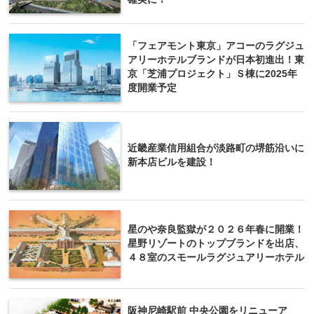
「フェアモント東京」アコーのラグジュ
アリーホテルブランドが日本初進出！東
京「芝浦プロジェクト」Ｓ棟に2025年
度開業予定
近畿産業信用組合が淡路町の堺筋沿いに
新本店ビルを建設！
星のや奈良監獄が２０２６年春に開業！
星野リゾートのトップブランドを出店、
４８室のスモールラグジュアリーホテル
阪神尼崎駅前 中央公園をリニューア