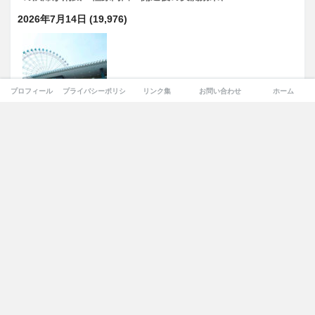
2026年7月14日
(19,976)
プロフィール
プライバシーポリシー
リンク集
お問い合わせ
ホーム
りんくうタウン駅前約7万㎡で大和ハウスの再開発計画が浮
上…
2026年8月5日
(19,784)
YouTube
Twitter
「八尾空港西側跡地まちづくり基本構想策定支援業務」駅前
の“巨大空白地”が動き出す 八尾空港西側9.2haで基本構想