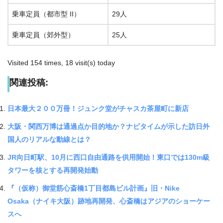
乗車定員（都市型 II）
29人
乗車定員（郊外型）
25人
Visited 154 times, 18 visit(s) today
関連投稿:
日本最大２００万冊！ジュンク堂がチャスカ茶屋町に新店
大阪・関西万博は通過点か目的地か？ナビタイムが示した訪日外
国人のリアルな動線とは？
JR向日町駅、10月に西口自由通路を供用開始！東口では130m級
タワーを核とする再開発始動
『（仮称）御堂筋心斎橋1丁目都島ビル計画』旧・Nike
Osaka（ナイキ大阪）跡地再開発、心斎橋はアジアのショーケー
スへ