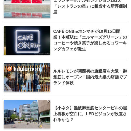
ュランキーホテルセレクション2025、
「レストランの星」に相当する新評価制
度
CAFÉ ONtheホンマチが10月15日開
業！本町駅に「エルマーズグリーン」の
コーヒーや焼き菓子が楽しめるコワーキ
ングカフェが誕生
ルルレモンが関西初の旗艦店を大阪・御
堂筋にオープン！国内最大級の店舗でブ
ランド体験
【小ネタ】難波御堂筋センタービルの屋
上看板が空白に。LEDビジョンが設置さ
れるかも？