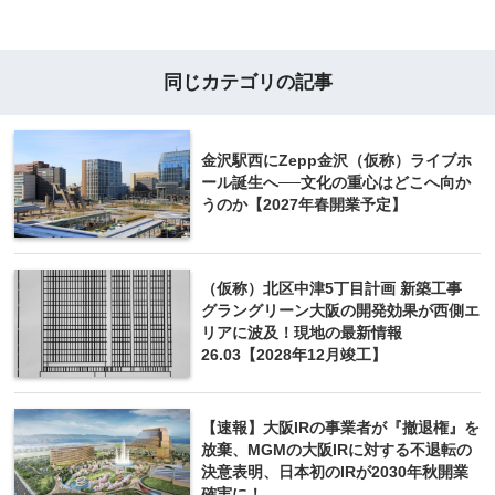
同じカテゴリの記事
金沢駅西にZepp金沢（仮称）ライブホ
ール誕生へ──文化の重心はどこへ向か
うのか【2027年春開業予定】
（仮称）北区中津5丁目計画 新築工事
グラングリーン大阪の開発効果が西側エ
リアに波及！現地の最新情報
26.03【2028年12月竣工】
【速報】大阪IRの事業者が『撤退権』を
放棄、MGMの大阪IRに対する不退転の
決意表明、日本初のIRが2030年秋開業
確実に！