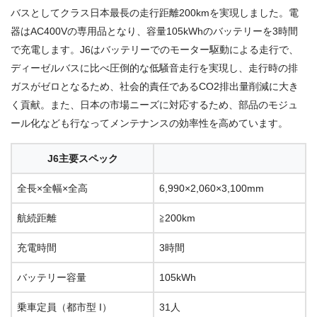
バスとしてクラス日本最長の走行距離200kmを実現しました。電
器は
AC400V
の専用品となり、容量
105kWh
のバッテリーを
3
時間
で充電します。
J6は
バッテリーでのモーター駆動による走行で、
ディーゼルバスに比べ圧倒的な低騒音走行を実現し、走行時の排
ガスがゼロとなるため、社会的責任である
CO2
排出量削減に大き
く貢献。また、日本の市場ニーズに対応するため、部品のモジュ
ール化なども行なってメンテナンスの効率性を高めています。
J6主要スペック
全長×全幅×全高
6,990×2,060×3,100mm
航続距離
≧200km
充電時間
3時間
バッテリー容量
105kWh
乗車定員（都市型 I）
31人