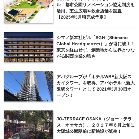
ル！都市公園リノベーション協定制度を
活用、芝生広場や飲食店舗を設置
【2025年3月頃完成予定】
シマノ新本社ビル「SGH（Shimano
Global Headquarters）」が堺に竣工！
東京を経由せず、創業地から世界とつな
がる関西企業の強さ
アパグループが「ホテルWBF新大阪ス
カイタワー」を取得。アパホテル〈新大
阪駅タワー〉として 2021年3月30日オ
ープン！
JO-TERRACE OSAKA（ジョー・テラ
ス・オオサカ）、２０１７年６月上旬に
大阪城公園駅前に新施設が誕生！