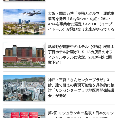
大阪・関西万博「空飛ぶクルマ」運航事
業者を発表！SkyDrive・丸紅・JAL・
ANAを事業者に選定！eVTOL（イーブ
イトール）が飛び交う未来がやってくる
武蔵野が建設中のホテル（仮称）桜島１
丁目ホテル計画がＵＳＪ8カ所目のオフ
ィシャルホテルに決定、2019年秋に開
業予定！
神戸・三宮「さんセンタープラザ」3
館、建て替えの実現可能性を具体的に検
討「サンセンタープラザ地区再開発協議
会」が発足
第2回 ミシュランキー発表！日本のミシ