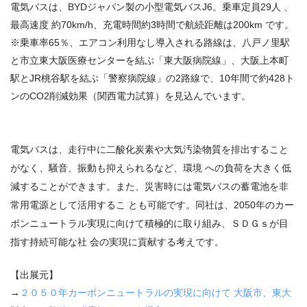
電気バスは、BYDジャパン製の小型電気バスJ6。乗車定員29人 、
最高速度 約70km/h、充電時間約3時間で航続距離は200km です。
※乗車率65％、エアコン利用なし導入される路線は、八戸ノ里駅
と市立東大阪医療センターを結ぶ「東大阪病院線」、大阪上本町
駅と
JR
桃谷駅を結ぶ「警察病院線」の
2
路線で、10年間で約428ト
ンのCO2削減効果（関西電力試算）を見込んでいます。
電気バスは、走行中に二酸化炭素や大気汚染物質を排出すること
がなく、騒音、振動も抑えられるなど、環境 への負荷を大きく低
減することができます。また、災害時には電気バスの蓄電池を非
常用電源として活用するこ とも可能です。同社は、2050年のカー
ボンニュートラル実現に向けて積極的に取り組み、ＳＤＧｓが目
指す持続可能な社 会の実現に貢献する考えです。
【出展元】
→
２０５０年カーボンニュートラルの実現に向けて 大阪市、東大