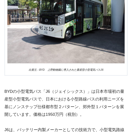
出展元：
BYD
上野動物園に導入された量産型小型電気バス
J6
BYDの小型電気バス「J6（ジェイシックス）」
は日本市場初の量
産型小型電気バスで、
日本における小型路線バスの利用ニーズを
基にノンステップ仕様都市型２パターン、郊外型１パターンを展
開しています。価格は1950万円（税別）。
J6
は、
バッテリー内製メーカーとしての技術力で、小型電気路線