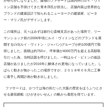
が明らかになりました。建物のファサードは国内外のルイ・ヴィ
トン店舗を手掛けてきた青木淳氏が担当し、店舗内装は世界的な
ブランドの建築設計で知られるニューヨークの建築家、ピータ
ー・マリノ氏がデザインします。
この場所は、元々はみずほ銀行心斎橋支店があった場所で、リー
マンショック前の
2006
年頃にルイ・ヴィトンなどのブランドを展
開する
LVJ(
ルイ・ヴィトン・ジャパン
)
グループが約
100
億円で取
得しました。面積は約
750
㎡、坪単価が
4000
万円を超える高額取
引だった為、当時話題を呼びました。一時はルイ・ビトンの仮設
店舗がありましたが
2016
年に解体され更地になっていました。し
ばらく動きが無かったこの場所ですが、２０１８年０６月に工事
に着手し再開計画が動き出しました。
ファサードは、かつては海の街だった大阪の歴史をほうふつとさ
せる菱垣廻船（ひがきかいせん）の帆から着想を得ています。