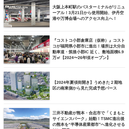
大阪上本町駅のバスターミナルがリニュ
ーアル！3月21日から使用開始、伊丹空
港や万博会場へのアクセス向上へ！
『コストコ小郡倉庫店（仮称）』コスト
コが福岡県小郡市に進出！場所は大分自
動車道・筑後小郡IC 近く、敷地面積6.9
万㎡【2024〜26年頃オープン】
【2024年夏頃街開き】うめきた２期地
区の南東側から見た完成予想パース
三井不動産が熊本・合志市で「くまもと
サイエンスパーク」始動！TSMC進出後
の熊本を“半導体産業都市”へ進化させる