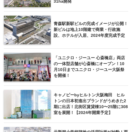
31ha開発
青森駅新駅ビルの完成イメージが公開！
新ビルは地上10階建で商業・行政施
設、ホテルが入居、2024年度完成予定
「ユニクロ・ジーユー 心斎橋店」両店
の一体型店舗が心斎橋にオープン！10
月10日までユニクロ・ジーユー大阪祭
を開催！
キャノピーbyヒルトン大阪梅田 ヒル
トンの日本初進出ブランドがうめきた2
期に出店！北街区賃貸棟10〜25階に308
室を展開！【2024年開業予定】