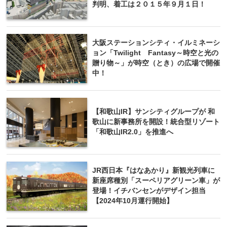
判明、着工は２０１５年９月１日！
大阪ステーションシティ・イルミネーシ
ョン「Twilight Fantasy～時空と光の
贈り物～」が時空（とき）の広場で開催
中！
【和歌山IR】サンシティグループが 和
歌山に新事務所を開設！統合型リゾート
「和歌山IR2.0」を推進へ
JR西日本『はなあかり』新観光列車に
新座席種別「スーペリアグリーン車」が
登場！イチバンセンがデザイン担当
【2024年10月運行開始】