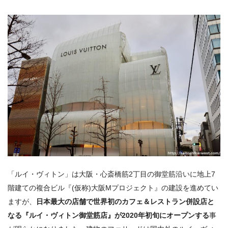
「ルイ・ヴィトン」は大阪・心斎橋筋
2
丁目の御堂筋沿いに地上
7
階建ての複合ビル『
(
仮称
)
大阪
M
プロジェクト』の建設を進めてい
ますが、
日本最大の店舗で世界初のカフェ＆レストラン併設店と
なる『ルイ・ヴィトン御堂筋店』が
2020
年初旬にオープンする
事