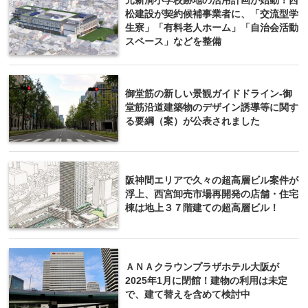
元新洞小学校跡地の活用計画が始動！西
松建設が契約候補事業者に、「交流型学
生寮」「有料老人ホーム」「自治会活動
スペース」などを整備
御堂筋の新しい景観ガイドドライン-御
堂筋沿道建築物のデザイン誘導等に関す
る要綱（案）が公表されました
阪神間エリアで久々の超高層ビル案件が
浮上、西宮卸売市場再開発の店舗・住宅
棟は地上３７階建ての超高層ビル！
ＡＮＡクラウンプラザホテル大阪が
2025年1月に閉館！建物の利用は未定
で、建て替えを含めて検討中