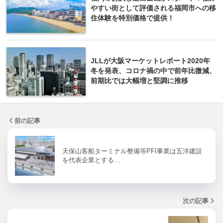
やすい街として評価される福岡市への移
住体験を特別価格で提供！
JLLが大阪マーケットレポート2020年
冬を発表、コロナ禍の中で前年比微減、
前期比では大幅増と堅調に推移
前の記事
天保山客船ターミナル整備等PFI事業は五洋建設
を代表企業とする…
次の記事