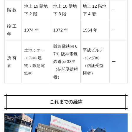
地上 19 階地
地上 10 階地
地上 12 階地
階 数
ー
下 2 階
下 3 階
下 4 階
竣 工
1974 年
1972 年
1964 年
ー
年
阪急電鉄㈱ 6
土地：オー
平成ビルデ
7％ 阪神電気
所 有
エス㈱ 建
ィング㈱
鉄道㈱ 33％
ー
者
物：阪急電
（信託受益
（信託受益権
鉄㈱
権者）
者）
これまでの経緯