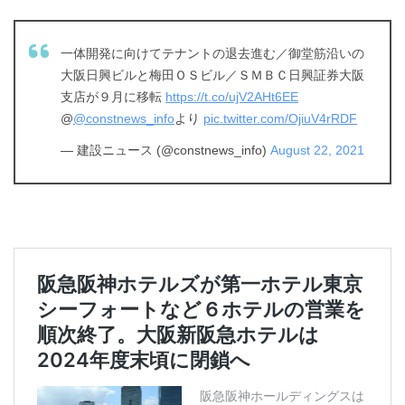
一体開発に向けてテナントの退去進む／御堂筋沿いの
大阪日興ビルと梅田ＯＳビル／ＳＭＢＣ日興証券大阪
支店が９月に移転
https://t.co/ujV2AHt6EE
@
@constnews_info
より
pic.twitter.com/OjiuV4rRDF
— 建設ニュース (@constnews_info)
August 22, 2021