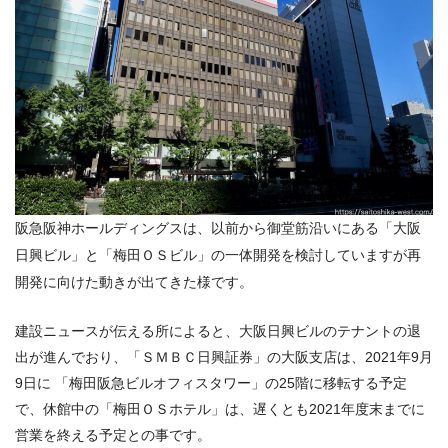
阪急阪神ホールディングスは、以前から御堂筋沿いにある「大阪
日興ビル」と「梅田ＯＳビル」の一体開発を検討していますが再
開発に向けた動きが出てきた様です。
建設ニュースが伝える所によると、大阪日興ビルのテナントの退
出が進んでおり、「ＳＭＢＣ日興証券」の大阪支店は、
2021
年
9
月
9
日に 「梅田阪急ビルオフィスタワー」の
25
階に移転する予定
で、休館中の「梅田ＯＳホテル」は、遅くとも
2021
年度末までに
営業を終える予定との事です。