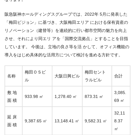
阪急阪神ホールディングスグループでは、
2022
年
5
月に発表した
「梅田ビジョン」に基づき、大阪梅田エリア における保有資産の
リノベーション（建替等）を連続的に行い都市空間の魅力を向上
させ、それにより同エリ アを「国際交流拠点」とすることを目指
しています。 今後は、立地の良さ等を活 かして、オフィス機能の
導入をはじめ具体的な活用方について検討を進める方針です。
梅田ＯＳビ
梅田セント
名称
大阪日興ビル
合計
ル
ラルビル
敷 地
3,085.
933.98 ㎡
1,278.40 ㎡
873.31 ㎡
面 積
69 ㎡
32,11
延 床
9,387.65 ㎡
13,148.41 ㎡
9,582.31 ㎡
8.37
面 積
㎡