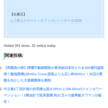
【出展元】
→
三幸エステート＞オフィスレントデータ2020
Visited 351 times, 32 visit(s) today
関連投稿:
【再開発の卵】関電不動産開発が東洋紡旧本社ビルを300億円超取
得！敷地面積はBrillia Tower堂島よりも広い約5600㎡！水辺の景
観を生かした大規模開発を期待
中之島5丁目計画の住宅棟は高さ205ｍと196.65mのツインタワー
マンション！2棟合計で延床面積 約21万㎡の超弩級タワマンが誕
生！