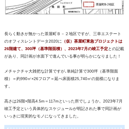
長らく動きが無かった茶屋町Ｂ－２地区ですが、三幸エステート
のオフィスレントデータ2020に
（
仮）茶屋町東急プロジェクトは
26階建て、300坪（基準階面積）、2023年7月の竣工予定
との記載
があり、同計画が水面下で進んでいる事が明らかになりました！
メチャクチャ大雑把な計算ですが､単純計算で300坪（基準階面
積）＝約990㎡×26フロア＝延べ床面積25,740㎡の規模になりま
す。
高さは26階×階高4.5m＝117mといった所でしょうか。2023年7月
竣工予定という具体的なスケジュールが明記された事で同計画が
いっきに現実的なモノになってきました。