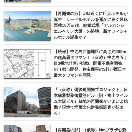
【再開発の卵】USJ近くに巨大ホテルが
誕生！リーベルホテルを遥かに凌ぐ延床
面積10万㎡超、結婚式場「アルカンシ
エルベリテ大阪」の跡地、新オフィシャ
ルホテル誕生か？
【続報】中之島西部地区に高さ約205m
の超高層タワマン！（仮称）中之島五丁
目3番地計画が始動、関電不動産開発、
NTT都市開発、住友商事の3社が西日本
最大タワマンを開発
『（仮称）備後町開発プロジェクト』日
本臓器製薬御堂筋ビル（旧・富士フイル
ム大阪ビル）跡地の再開発がいよいよ始
動？現地で埋蔵文化財発掘調査が始ま
る！
【再開発の卵】（仮称）Nmプラザ心斎