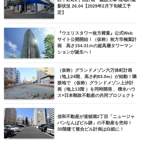
新状況 26.04【2029年2月下旬竣工予
定】
『ウエリスタワー枚方樟葉』公式Web
サイト公開開始！（仮称）枚方市楠葉計
画 高さ154.31ｍの超高層タワーマン
ションが誕生へ！
（仮称）グランドメゾン六万体町計画
（地上24階、高さ約83.0m）が始動！隣
接地で （仮称）グランドメゾン上汐計
画（地上13階 ）を同時開発 、積水ハウ
ス×日本郵政不動産の共同プロジェクト
信和不動産が道頓堀2丁目「ニュージャ
パンなんばビル跡」の不動産を売却！
30階建て複合ビル計画は白紙に！