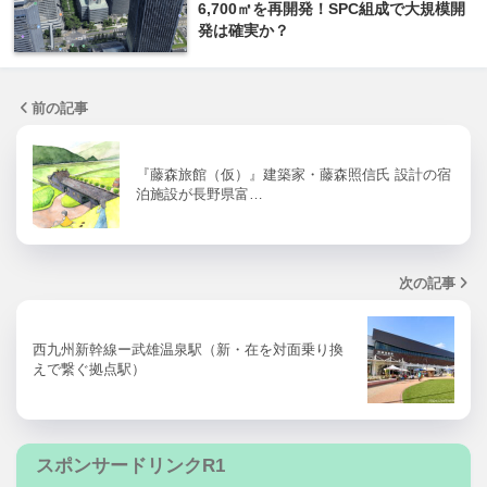
6,700㎡を再開発！SPC組成で大規模開
発は確実か？
前の記事
『藤森旅館（仮）』建築家・藤森照信氏 設計の宿
泊施設が長野県富…
次の記事
西九州新幹線ー武雄温泉駅（新・在を対面乗り換
えで繋ぐ拠点駅）
スポンサードリンクR1