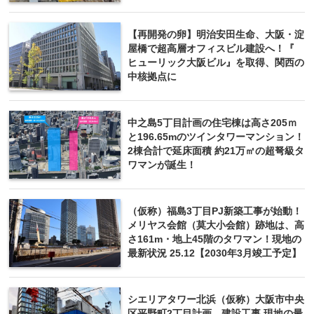
【再開発の卵】明治安田生命、大阪・淀
屋橋で超高層オフィスビル建設へ！『
ヒューリック大阪ビル』を取得、関西の
中核拠点に
中之島5丁目計画の住宅棟は高さ205ｍ
と196.65mのツインタワーマンション！
2棟合計で延床面積 約21万㎡の超弩級タ
ワマンが誕生！
（仮称）福島3丁目PJ新築工事が始動！
メリヤス会館（莫大小会館）跡地は、高
さ161m・地上45階のタワマン！現地の
最新状況 25.12【2030年3月竣工予定】
シエリアタワー北浜（仮称）大阪市中央
区平野町2丁目計画 建設工事 現地の最