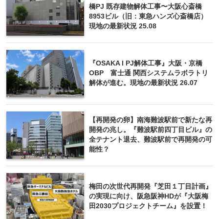
橋PJ 既存建物解体工事〜大阪心斎橋
8953ビル（旧：東急ハンズ心斎橋店）
現地の最新状況 25.08
『OSAKA I PJ解体工事』大阪・京橋
OBP 富士通 関西システムラボラトリ
解体が進む。現地の最新状況 26.07
【再開発の卵】南海難波駅前で新たな再
開発の兆し。『難波駅前四丁目ビル』の
全テナント退去、難波駅前で再開発の可
能性？
梅田の次世代再開発『芝田１丁目計画』
の実現に向け、阪急阪神HDが『大阪梅
田2030プロジェクトチーム』を設置！