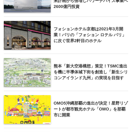
来計画から倍増しパワーデバイス事業へ
2600億円投資
フォションホテル京都は2021年3月開
業！パリの「フォション ロテル パリ」
に次ぐ世界2軒目のホテル
熊本「新大空港構想」策定！TSMC進出
を機に半導体城下街を創造し「新生シリ
コンアイランド九州」の実現を目指す
OMO5沖縄那覇の進出が決定！星野リゾ
ートが都市観光ホテル「OMO」を那覇
市に開業