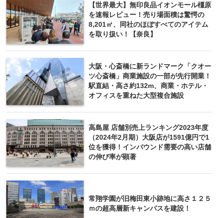
【世界最大】無印良品イオンモール橿原
を速報レビュー！売り場面積は驚愕の
8,201㎡、同社のほぼすべてのアイテム
を取り扱い！【奈良】
大阪・心斎橋に新ランドマーク「クオー
ツ心斎橋」商業施設の一部が先行開業！
駅直結・高さ約132m、商業・ホテル・
オフィスを重ねた大型複合施設
高島屋 店舗別売上ランキング2023年度
（2024年2月期）大阪店が1591億円で1
位を獲得！インバウンド需要の高い店舗
の伸び率が顕著
常翔学園が旧梅田東小跡地に高さ１２５
ｍの超高層新キャンパスを建設！