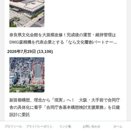
奈良県文化会館を大規模改修！完成後の運営・維持管理は
DMG森精機を代表企業とする「なら文化響創パートナー…
2026年7月29日
(13,106)
副首都構想、理念から「現実」へ！ 大阪・大手前で合同庁
舎の具体化に着手「合同庁舎基本構想検討支援業務」を日建
設計に委託
2026年7月31日
(10,404)
プロフィール
プライバシーポリシー
リンク集
お問い合わせ
ホーム