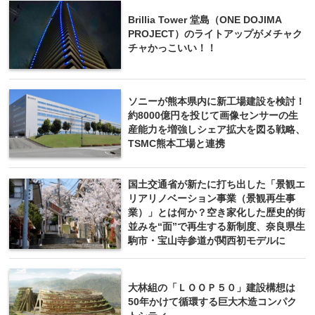
Brillia Tower 堂島（ONE DOJIMA
PROJECT）のライトアップがメチャク
チャかっこいい！！
ソニーが熊本県内に新工場建設を検討！
約8000億円を投じて画像センサーの生
産能力を増強しシェア拡大を図る戦略、
TSMC熊本工場と連携
国土交通省が新たに打ち出した「景観エ
リアリノベーション事業（景観再生事
業）」とは何か？空き家化した歴史的街
並みを“面”で再生する新制度、奈良県生
駒市・宝山寺参道が関西初モデルに
大林組の「ＬＯＯＰ５０」建設構想は
50年かけて循環する巨大木造コンパク