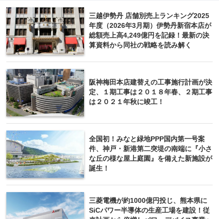
三越伊勢丹 店舗別売上ランキング2025
年度（2026年3月期）伊勢丹新宿本店が
総額売上高4,249億円を記録！最新の決
算資料から同社の戦略を読み解く
阪神梅田本店建替えの工事施行計画が決
定、１期工事は２０１８年春、２期工事
は２０２１年秋に竣工！
全国初！みなと緑地PPP国内第一号案
件、神戸・新港第二突堤の南端に『小さ
な丘の様な屋上庭園』を備えた新施設が
誕生！
三菱電機が約1000億円投じ、熊本県に
SiCパワー半導体の生産工場を建設！従