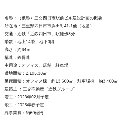
名称：（仮称）三交四日市駅前ビル建設計画の概要
所在地：三重県四日市市浜田町41-1他（地番）
交通：近鉄「近鉄四日市」駅徒歩3分
階数：地上14階、地下0階
高さ：約64ｍ
構造：鉄骨造
主用途：オフィス、店舗、駐車場
敷地面積：2,195.38㎡
延床面積：オフィス棟 約13,600㎡、駐車場棟 約3,400㎡
建築主 ：三交不動産（近鉄グループ）
着工：2023年02月予定
竣工：2025年春予定
総事業費：約
60
億円