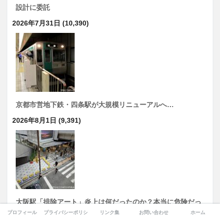
設計に委託
2026年7月31日
(10,390)
京都市営地下鉄・四条駅が大規模リニューアルへ…
2026年8月1日
(9,391)
大阪駅「排除アート」炎上は何だったのか？本当に危険だっ
プロフィール
プライバシーポリシー
リンク集
お問い合わせ
ホーム
たのは、事実を削って作られた「怒りのパッケージ」