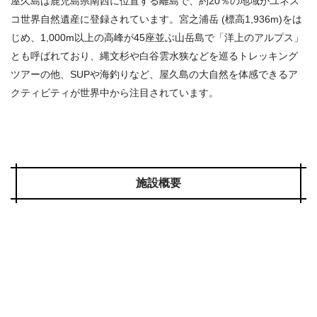
屋久島は鹿児島県南西に位置する離島で、約20％の地域がユネス
コ世界自然遺産に登録されています。宮之浦岳 (標高1,936m)をは
じめ、1,000m以上の高峰が45座並ぶ山岳島で「洋上のアルプス」
とも呼ばれており、縄文杉や白谷雲水狭などを巡るトレッキング
ツアーの他、SUPや海釣りなど、屋久島の大自然を体感できるア
クティビティが世界中から注目されています。
施設概要