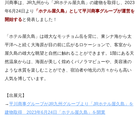
川商事は、JR九州から「JRホテル屋久島」の建物を取得し、2023
年6月24日より
「ホテル屋久島」として平川商事グループが運営を
開始する
と発表しました！
「ホテル屋久島」は雄大なモッチョム岳を背に、東シナ海から太
平洋へと続く大海原が目の前に広がるロケーションで、客室から
屋久島の雄大な眺望と自然に触れることができます。1階にある天
然温泉からは、海面が美しく煌めくパノラマビューや、美容液の
ような水質を楽しむことができ、宿泊者や地元の方々からも高い
人気を博しています。
【出展元】
→
平川商事グループがJR九州グループより「JRホテル屋久島」を
建物取得 2023年6月24日「ホテル屋久島」を開業