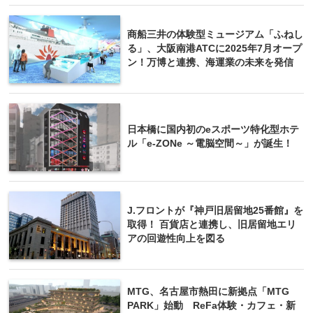
商船三井の体験型ミュージアム「ふねし
る」、大阪南港ATCに2025年7月オープ
ン！万博と連携、海運業の未来を発信
日本橋に国内初のeスポーツ特化型ホテ
ル「e-ZONe ～電脳空間～」が誕生！
J.フロントが『神戸旧居留地25番館』を
取得！ 百貨店と連携し、旧居留地エリ
アの回遊性向上を図る
MTG、名古屋市熱田に新拠点「MTG
PARK」始動 ReFa体験・カフェ・新