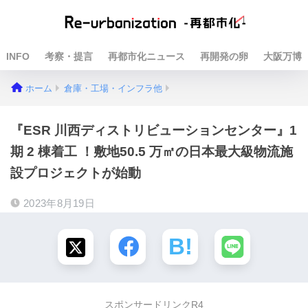
INFO
考察・提言
再都市化ニュース
再開発の卵
大阪万博
ホーム
倉庫・工場・インフラ他
『ESR 川⻄ディストリビューションセンター』1
期 2 棟着⼯ ！敷地50.5 万㎡の⽇本最⼤級物流施
設プロジェクトが始動
2023年8月19日
スポンサードリンクR4