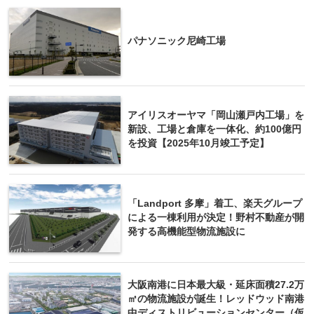
パナソニック尼崎工場
アイリスオーヤマ「岡山瀬戸内工場」を
新設、工場と倉庫を一体化、約100億円
を投資【2025年10月竣工予定】
「Landport 多摩」着工、楽天グループ
による一棟利用が決定！野村不動産が開
発する高機能型物流施設に
大阪南港に日本最大級・延床面積27.2万
㎡の物流施設が誕生！レッドウッド南港
中ディストリビューションセンター（仮