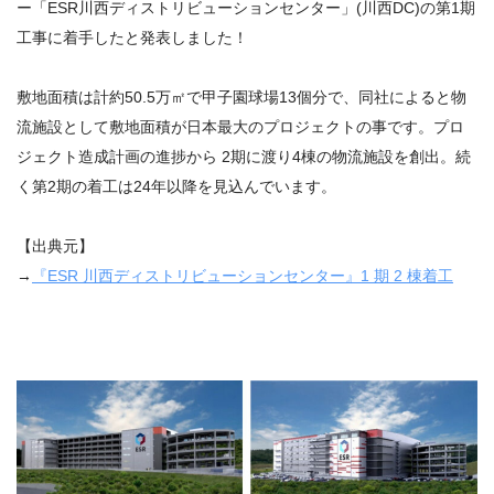
ー「ESR川西ディストリビューションセンター」(川西DC)の第1期
工事に着手したと発表しました！
敷地面積は計約50.5万㎡で甲子園球場13個分で、同社によると物
流施設として敷地面積が日本最大のプロジェクトの事です。プロ
ジェクト造成計画の進捗から 2期に渡り4棟の物流施設を創出。続
く第2期の着工は24年以降を見込んでいます。
【出典元】
→
『ESR 川⻄ディストリビューションセンター』1 期 2 棟着⼯