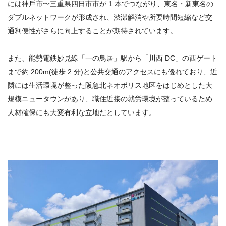
には神⼾市〜三重県四⽇市市が 1 本でつながり、東名・新東名の
ダブルネットワークが形成され、渋滞解消や所要時間短縮など交
通利便性がさらに向上することが期待されています。
また、能勢電鉄妙⾒線「⼀の⿃居」駅から「川⻄ DC」の⻄ゲート
まで約 200m(徒歩 2 分)と公共交通のアクセスにも優れており、近
隣には⽣活環境が整った阪急北ネオポリス地区をはじめとした⼤
規模ニュータウンがあり、職住近接の就労環境が整っているため
⼈材確保にも⼤変有利な⽴地だとしています。