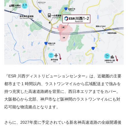
『ESR 川⻄ディストリビューションセンター』は、近畿圏の主要
都市まで 1 時間以内、ラストワンマイルから広域配送まで強みを
持つ充実した⾼速道路網を背景に、⻄⽇本エリアまでをカバー。
⼤阪都心から北部、神⼾市など阪神間のラストワンマイルにも対
応可能な物流拠点となります。
さらに、2027年度に予定されている新名神⾼速道路の全線開通後