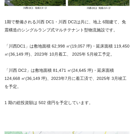
1期で整備される川⻄ DC1・川⻄ DC2は共に、地上 6階建て、免
震構造のシングルランプ式マルチテナント型物流施設です。
「川⻄DC1」は敷地⾯積 62,998 ㎡(19,057 坪)・延床⾯積 119,450
㎡(36,149 坪)、2023年 10⽉着⼯、 2025年 5⽉竣⼯予定。
「川⻄ DC2」は敷地⾯積 81,471 ㎡(24,645 坪)・延床⾯積
124,668 ㎡(36,149 坪)、2023年7⽉に着⼯済で、2025年 3⽉竣⼯
を予定。
1 期の総投資額は 502 億円を予定しています。