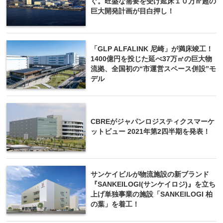
ぐ。旺盛な需要を受け延床１０万㎡超の
巨大開発計画が目白押し！
「GLP ALFALINK 尼崎」が満床竣工！
1400億円を投じた延べ37万㎡の巨大物
流拠、全国初の“市運営スペース併設”モ
デル
CBREがジャパンロジスティクスマーケ
ットビュー 2021年第2四半期を発表！
サンケイビルが物流施設の新ブランド
『SANKEILOGI(サンケイロジ)』を立ち
上げ単独事業の施設「SANKEILOGI 柏
の葉」を着工！