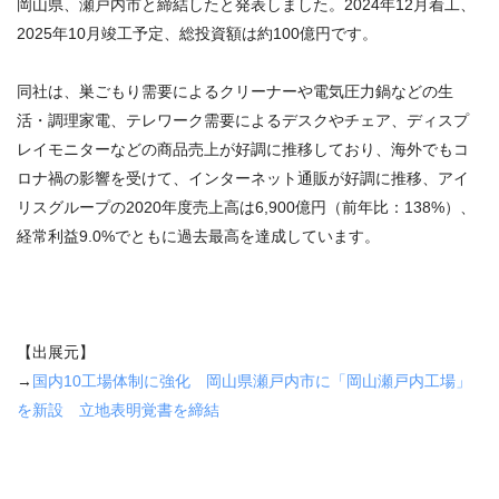
岡山県、瀬戸内市と締結したと発表しました。2024年12月着工、
2025年10月竣工予定、総投資額は約100億円です。
同社は、巣ごもり需要によるクリーナーや電気圧力鍋などの生
活・調理家電、テレワーク需要によるデスクやチェア、ディスプ
レイモニターなどの商品売上が好調に推移しており、海外でもコ
ロナ禍の影響を受けて、インターネット通販が好調に推移、アイ
リスグループの2020年度売上高は6,900億円（前年比：138%）、
経常利益9.0%でともに過去最高を達成しています。
【出展元】
→
国内10工場体制に強化 岡山県瀬戸内市に「岡山瀬戸内工場」
を新設 立地表明覚書を締結