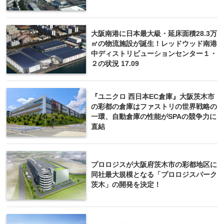
大阪南港に日本最大級・延床面積28.3万
㎡の物流施設が誕生！レッドウッド南港
中ディストリビューションセンター１・
２の状況 17.09
『ユニクロ 西日本EC倉庫』大阪茨木市
の彩都の倉庫はファストリの世界戦略の
一環、自動倉庫の性能がSPAの競争力に
直結
プロロジスが大阪府茨木市の彩都地区に
同社最大規模となる「プロロジスパーク
茨木」の開発を決定！