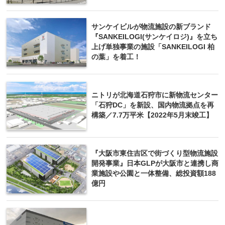
サンケイビルが物流施設の新ブランド
『SANKEILOGI(サンケイロジ)』を立ち
上げ単独事業の施設「SANKEILOGI 柏
の葉」を着工！
ニトリが北海道石狩市に新物流センター
「石狩DC」を新設、国内物流拠点を再
構築／7.7万平米【2022年5月末竣工】
『大阪市東住吉区で街づくり型物流施設
開発事業』日本GLPが大阪市と連携し商
業施設や公園と一体整備、総投資額188
億円