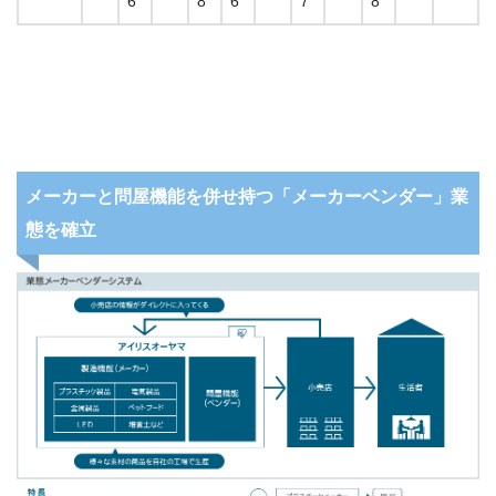
6
8
6
7
8
メーカーと問屋機能を併せ持つ「メーカーベンダー」業
態を確立