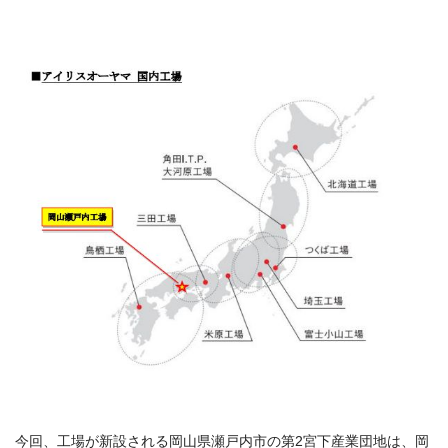
今回、工場が新設される岡山県瀬戸内市の第2宮下産業団地は、岡