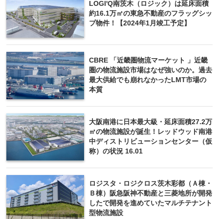
LOGI'Q南茨木（ロジック）は延床面積
約16.1万㎡の東急不動産のフラッグシッ
プ物件！【2024年1月竣工予定】
CBRE 「近畿圏物流マーケット 」近畿
圏の物流施設市場はなぜ強いのか。過去
最大供給でも崩れなかったLMT市場の
本質
大阪南港に日本最大級・延床面積27.2万
㎡の物流施設が誕生！レッドウッド南港
中ディストリビューションセンター（仮
称）の状況 16.01
ロジスタ・ロジクロス茨木彩都（Ａ棟・
Ｂ棟）阪急阪神不動産と三菱地所が開発
したで開発を進めていたマルチテナント
型物流施設