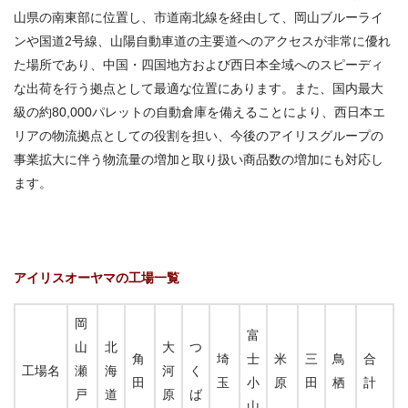
山県の南東部に位置し、市道南北線を経由して、岡山ブルーライ
ンや国道2号線、山陽自動車道の主要道へのアクセスが非常に優れ
た場所であり、中国・四国地方および西日本全域へのスピーディ
な出荷を行う拠点として最適な位置にあります。また、国内最大
級の約80,000パレットの自動倉庫を備えることにより、西日本エ
リアの物流拠点としての役割を担い、今後のアイリスグループの
事業拡大に伴う物流量の増加と取り扱い商品数の増加にも対応し
ます。
アイリスオーヤマの工場一覧
岡
富
山
北
大
つ
角
埼
士
米
三
鳥
合
工場名
瀬
海
河
く
田
玉
小
原
田
栖
計
戸
道
原
ば
山