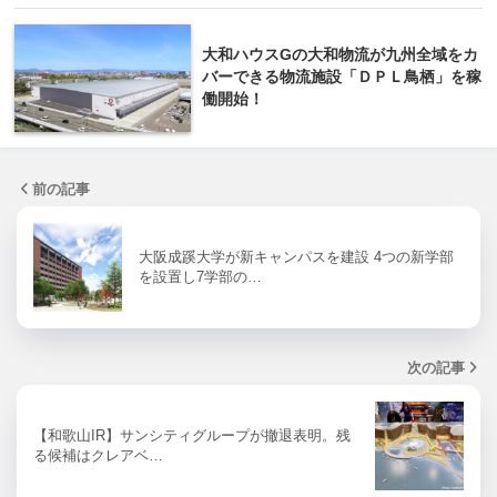
大和ハウスGの大和物流が九州全域をカ
バーできる物流施設「ＤＰＬ鳥栖」を稼
働開始！
前の記事
大阪成蹊大学が新キャンパスを建設 4つの新学部
を設置し7学部の…
次の記事
【和歌山IR】サンシティグループが撤退表明。残
る候補はクレアベ…