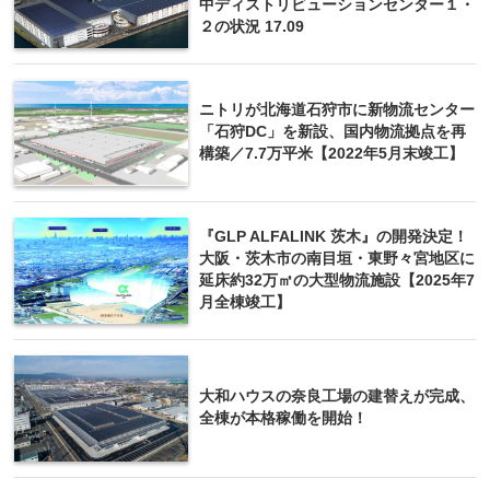
中ディストリビューションセンター１・
２の状況 17.09
ニトリが北海道石狩市に新物流センター
「石狩DC」を新設、国内物流拠点を再
構築／7.7万平米【2022年5月末竣工】
『GLP ALFALINK 茨木』の開発決定！
大阪・茨木市の南目垣・東野々宮地区に
延床約32万㎡の大型物流施設【2025年7
月全棟竣工】
大和ハウスの奈良工場の建替えが完成、
全棟が本格稼働を開始！