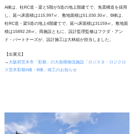
A棟は、柱RC造・梁と5階がS造の地上階建てで、免震構造を採用
し、延べ床面積は115,997㎡、敷地面積は51,030.30㎡。B棟は、
柱RC造・梁S造の地上4階建てで、延べ床面積は31159㎡。敷地面
積は15892.28㎡。両施設ともに、設計監理監修はフクダ・アン
ド・パートナーズが、設計施工は大林組が担当しました。
【出展元】
→
大阪府茨木市「彩都」の大規模物流施設「ロジスタ・ロジクロ
ス茨木彩都
A
棟・
B
棟」竣工のお知らせ