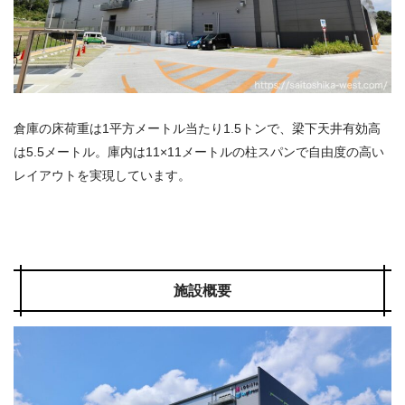
倉庫の床荷重は
1
平方メートル当たり
1.5
トンで、梁下天井有効高
は
5.5
メートル。庫内は
11×11
メートルの柱スパンで自由度の高い
レイアウトを実現しています。
施設概要