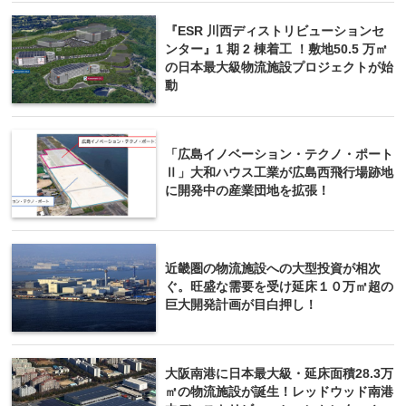
『ESR 川⻄ディストリビューションセ
ンター』1 期 2 棟着⼯ ！敷地50.5 万㎡
の⽇本最⼤級物流施設プロジェクトが始
動
「広島イノベーション・テクノ・ポート
Ⅱ」大和ハウス工業が広島西飛行場跡地
に開発中の産業団地を拡張！
近畿圏の物流施設への大型投資が相次
ぐ。旺盛な需要を受け延床１０万㎡超の
巨大開発計画が目白押し！
大阪南港に日本最大級・延床面積28.3万
㎡の物流施設が誕生！レッドウッド南港