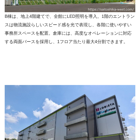
B
棟は、地上
4
階建てで、全館に
LED
照明を導入。
1
階のエントラン
スは物流施設らしいスピード感を光で表現し、各階に使いやすい
事務所スペースを配置。倉庫には、高度なオペレーションに対応
する両面バースを採用し、
1
フロア当たり最大
4
分割できます。