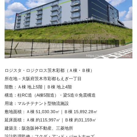
ロジスタ・ロジクロス茨木彩都（Ａ棟・Ｂ棟）
所在地－大阪府茨木市彩都もえぎ一丁目
階数：Ａ棟 地上5階｜Ｂ棟 地上4階
構造：柱RC造（A棟5階造）・梁S造※免震構造
用途：マルチテナント型物流施設
敷地面積：Ａ棟 51,030.30㎡｜Ｂ棟 15,892.28㎡
延床面積：Ａ棟 約115,997㎡｜Ｂ棟 約31,159㎡
建築主：阪急阪神不動産、三菱地所
設計監理監修：フクダ・アンド・パートナーズ