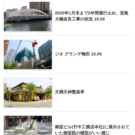
2020年1月末まで2年間通行止め。堂島
大橋改良工事の状況 18.08
ジオ グランデ梅田 10.06
天満天神繁昌亭
御堂ビル(竹中工務店本社)に展示されて
いた御堂筋の模型がいい感じ