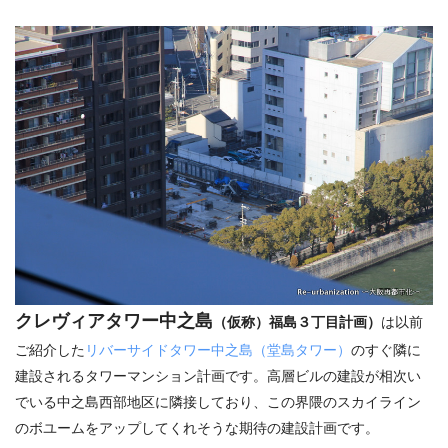
クレヴィアタワー中之島
（仮称）福島３丁目計画）
は以前
ご紹介した
リバーサイドタワー中之島（堂島タワー）
のすぐ隣に
建設されるタワーマンション計画です。高層ビルの建設が相次い
でいる中之島西部地区に隣接しており、この界隈のスカイライン
のボユームをアップしてくれそうな期待の建設計画です。