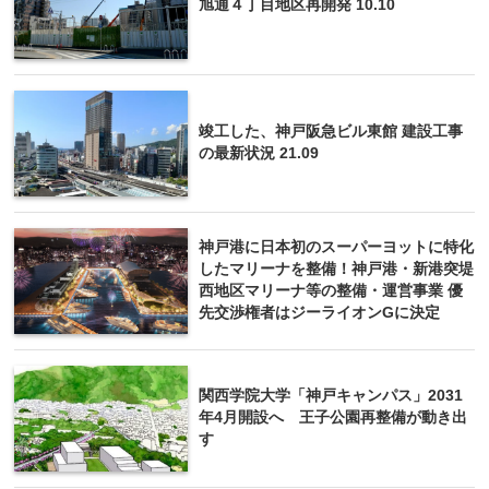
旭通４丁目地区再開発 10.10
竣工した、神戸阪急ビル東館 建設工事
の最新状況 21.09
神戸港に日本初のスーパーヨットに特化
したマリーナを整備！神戸港・新港突堤
西地区マリーナ等の整備・運営事業 優
先交渉権者はジーライオンGに決定
関西学院大学「神戸キャンパス」2031
年4月開設へ 王子公園再整備が動き出
す