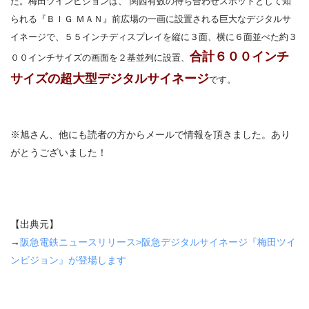
た。梅田ツインビジョンは、
関西有数の待ち合わせスポットとして知
られる『ＢＩＧ ＭＡＮ』前広場の一画
に設置される巨大なデジタルサ
イネージで、５５インチ
ディスプレイを縦に３面、横に６面並べた約３
合計６００インチ
００インチサイズの画面を２基並列に設置、
サイズの超大型デジタルサイネージ
です。
※旭さん、他にも読者の方からメールで情報を頂きました。あり
がとうございました！
【出典元】
→
阪急電鉄ニュースリリース>阪急デジタルサイネージ『梅田ツイ
ンビジョン』が登場します