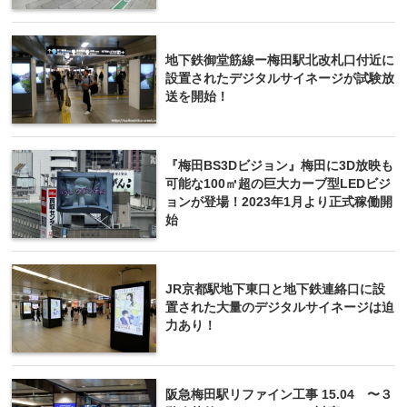
地下鉄御堂筋線ー梅田駅北改札口付近に
設置されたデジタルサイネージが試験放
送を開始！
『梅田BS3Dビジョン』梅田に3D放映も
可能な100㎡超の巨大カーブ型LEDビジ
ョンが登場！2023年1月より正式稼働開
始
JR京都駅地下東口と地下鉄連絡口に設
置された大量のデジタルサイネージは迫
力あり！
阪急梅田駅リファイン工事 15.04 〜３