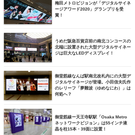
梅田メトロビジョンが「デジタルサイネ
ージアワード2020」グランプリを受
賞！
うめだ阪急百貨店前の南北コンコースの
北端に設置された大型デジタルサイネー
ジは巨大なLEDディスプレイ！
御堂筋線なんば駅南北改札内にの大型デ
ジタルサイネージが登場。小田信夫氏作
のレリーフ「夢難波（ゆめなにわ）」は
何処へ？
御堂筋線ー天王寺駅駅「Osaka Metro
ネットワークビジョン」は55インチ液
晶を柱15本・39面に設置！