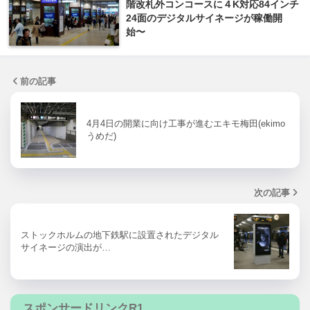
階改札外コンコースに４K対応84インチ
24面のデジタルサイネージが稼働開
始〜
前の記事
4月4日の開業に向け工事が進むエキモ梅田(ekimo
うめだ)
次の記事
ストックホルムの地下鉄駅に設置されたデジタル
サイネージの演出が…
スポンサードリンクR1