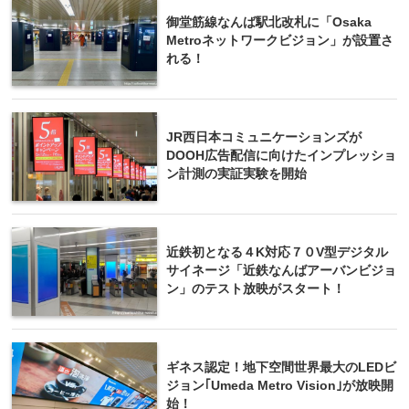
御堂筋線なんば駅北改札に「Osaka
Metroネットワークビジョン」が設置さ
れる！
JR西日本コミュニケーションズが
DOOH広告配信に向けたインプレッショ
ン計測の実証実験を開始
近鉄初となる４K対応７０V型デジタル
サイネージ「近鉄なんばアーバンビジョ
ン」のテスト放映がスタート！
ギネス認定！地下空間世界最大のLEDビ
ジョン｢Umeda Metro Vision｣が放映開
始！