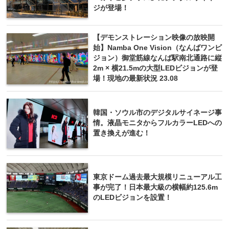
ジが登場！
【デモンストレーション映像の放映開
始】Namba One Vision（なんばワンビ
ジョン）御堂筋線なんば駅南北通路に縦
2m × 横21.5mの⼤型LEDビジョンが登
場！現地の最新状況 23.08
韓国・ソウル市のデジタルサイネージ事
情。液晶モニタからフルカラーLEDへの
置き換えが進む！
東京ドーム過去最大規模リニューアル工
事が完了！日本最大級の横幅約125.6m
のLEDビジョンを設置！