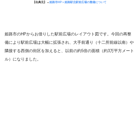
【出典元】→
姫路市HP＞姫路駅北駅前広場の整備について
姫路市のHPからお借りした駅前広場のレイアウト図です。今回の再整
備により駅前広場は大幅に拡張され、大手前通り（十二所前線以南）や
隣接する西側の街区を加えると、以前の約
5
倍の面積（約
3
万平方メート
ル）になりました。