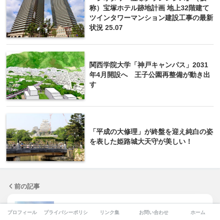
称）宝塚ホテル跡地計画 地上32階建て
ツインタワーマンション建設工事の最新
状況 25.07
関西学院大学「神戸キャンパス」2031
年4月開設へ 王子公園再整備が動き出
す
「平成の大修理」が終盤を迎え純白の姿
を表した姫路城大天守が美しい！
前の記事
プロフィール
プライバシーポリシー
リンク集
お問い合わせ
ホーム
御堂筋の規制緩和後の新基準を適用した伏見町三