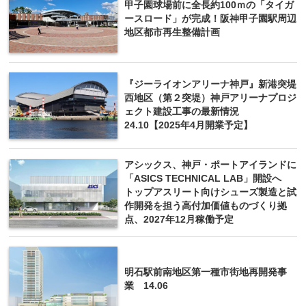
甲子園球場前に全長約100ｍの「タイガ
ースロード」が完成！阪神甲子園駅周辺
地区都市再生整備計画
『ジーライオンアリーナ神戸』新港突堤
西地区（第２突堤）神戸アリーナプロジ
ェクト建設工事の最新情況
24.10【2025年4月開業予定】
アシックス、神戸・ポートアイランドに
「ASICS TECHNICAL LAB」開設へ
トップアスリート向けシューズ製造と試
作開発を担う高付加価値ものづくり拠
点、2027年12月稼働予定
明石駅前南地区第一種市街地再開発事
業 14.06