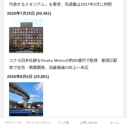
代表するスタジアム」を要求、完成像は2027年3月に判明
2026年7月25日
(60,461)
コクヨ旧本社跡をOsaka Metroが約50億円で取得 新深江駅
前で住宅・商業開発、沿線価値の向上へ布石
2026年8月6日
(25,801)
プロフィール
プライバシーポリシー
リンク集
お問い合わせ
ホーム
京奈和自動車道と大和高田バイパス、接続ランプ1本で3.2km