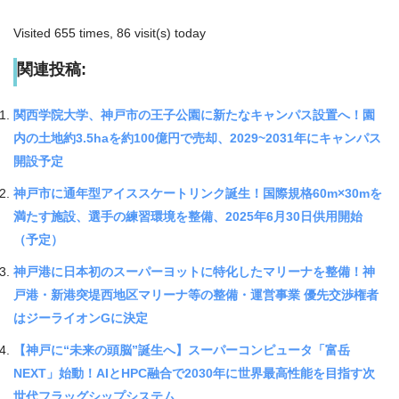
Visited 655 times, 86 visit(s) today
関連投稿:
関西学院大学、神戸市の王子公園に新たなキャンパス設置へ！園
内の土地約3.5haを約100億円で売却、2029~2031年にキャンパス
開設予定
神戸市に通年型アイススケートリンク誕生！国際規格60m×30mを
満たす施設、選手の練習環境を整備、2025年6月30日供用開始
（予定）
神戸港に日本初のスーパーヨットに特化したマリーナを整備！神
戸港・新港突堤西地区マリーナ等の整備・運営事業 優先交渉権者
はジーライオンGに決定
【神戸に“未来の頭脳”誕生へ】スーパーコンピュータ「富岳
NEXT」始動！AIとHPC融合で2030年に世界最高性能を目指す次
世代フラッグシップシステム