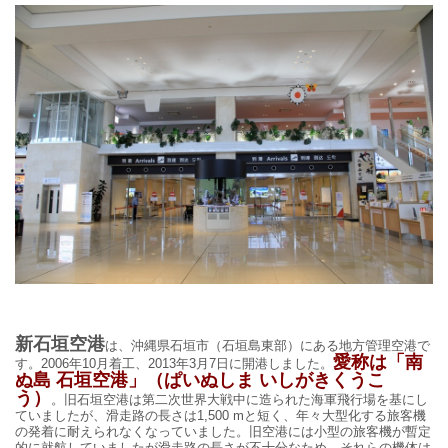
新石垣空港
は、沖縄県石垣市（石垣島東部）にある地方管理空港で
愛称は「南
す。
2006
年
10
月着工、
2013
年
3
月
7
日に開港しました。
ぬ島
石垣空港」（ぱいぬしま
いしがきくうこ
う）
。旧石垣空港は第二次世界大戦中に造られた海軍飛行場を基にし
ていましたが、滑走路の長さは
1,500 m
と短く、年々大型化する旅客機
の発着に耐えられなくなっていました。旧空港には小型の旅客機が暫定
的に就航していましたが滑走路の長さが不十分なため、それらの機体は