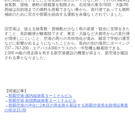
旅客数、貨物、燃料の搭載量を制限され、石垣発の東京
/
羽田・大阪
/
関
西線は目的地までの燃料を搭載できない事から、直行便であっても燃料
補給のために宮古や那覇を経由する運航を余儀なくされていました。
旧空港は、扱える旅客数・貨物数が少なく島の産業・観光に支障をきた
すこと、長距離便が離着陸できず、東京・大阪など大都市からの直行便
が増便しにくいこと、空港の周りの市街地化が進み、騒音で学校の運営
などに影響が出るようになったことから、島内の別の場所にボーイング
737
～
767-200
・エアバス
A300
クラスの小・中型機も離着陸できる、
2,000 m
級の滑走路を有する新空港建設の機運が高まり、新空港が建設
される事となりました。
【関連記事】
→
那覇空港-国内線旅客ターミナルビル
→
那覇空港-新国際線旅客ターミナルビル
→
那覇空港の沖合に2本目の滑走路を新設する那覇空港滑走路増設事業
の状況15.09