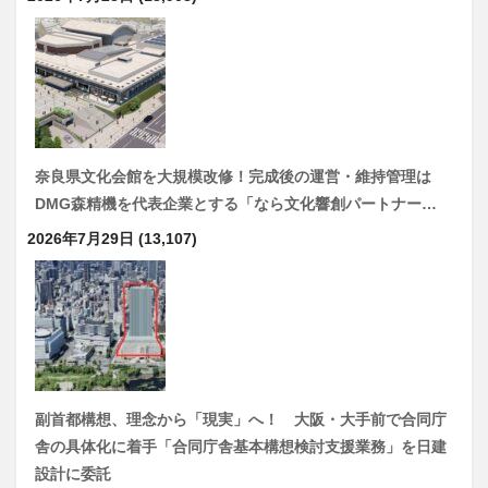
奈良県文化会館を大規模改修！完成後の運営・維持管理は
DMG森精機を代表企業とする「なら文化響創パートナー…
2026年7月29日
(13,107)
副首都構想、理念から「現実」へ！ 大阪・大手前で合同庁
舎の具体化に着手「合同庁舎基本構想検討支援業務」を日建
設計に委託