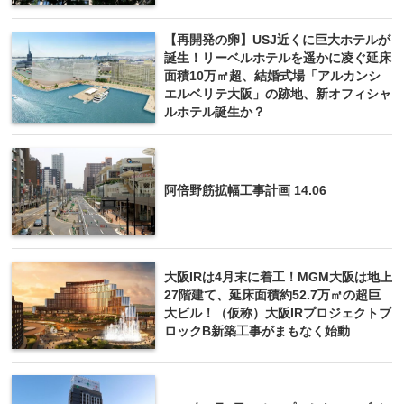
【再開発の卵】USJ近くに巨大ホテルが
誕生！リーベルホテルを遥かに凌ぐ延床
面積10万㎡超、結婚式場「アルカンシ
エルベリテ大阪」の跡地、新オフィシャ
ルホテル誕生か？
阿倍野筋拡幅工事計画 14.06
大阪IRは4月末に着工！MGM大阪は地上
27階建て、延床面積約52.7万㎡の超巨
大ビル！（仮称）大阪IRプロジェクトブ
ロックB新築工事がまもなく始動