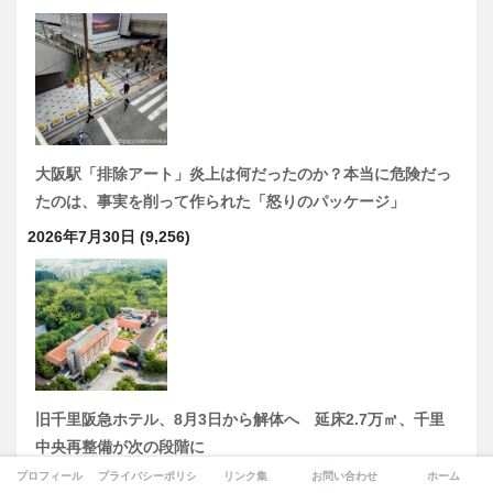
大阪駅「排除アート」炎上は何だったのか？本当に危険だっ
たのは、事実を削って作られた「怒りのパッケージ」
2026年7月30日
(9,256)
旧千里阪急ホテル、8月3日から解体へ 延床2.7万㎡、千里
中央再整備が次の段階に
プロフィール
プライバシーポリシー
リンク集
お問い合わせ
ホーム
2026年7月30日
(8,715)