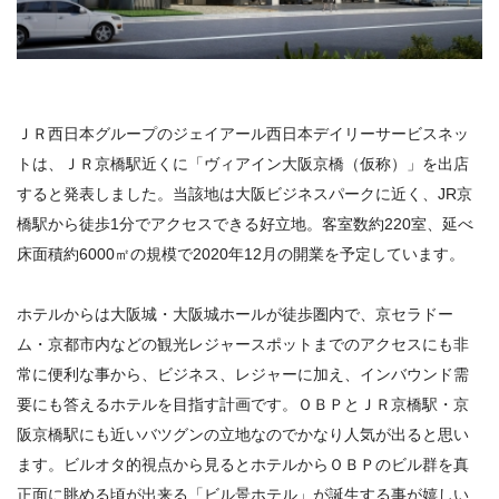
ＪＲ西日本グループのジェイアール西日本デイリーサービスネッ
トは、ＪＲ京橋駅近くに「ヴィアイン大阪京橋（仮称）」を出店
すると発表しました。当該地は大阪ビジネスパークに近く、JR京
橋駅から徒歩1分でアクセスできる好立地。客室数約220室、延べ
床面積約6000㎡の規模で2020年12月の開業を予定しています。
ホテルからは大阪城・大阪城ホールが徒歩圏内で、京セラドー
ム・京都市内などの観光レジャースポットまでのアクセスにも非
常に便利な事から、ビジネス、レジャーに加え、インバウンド需
要にも答えるホテルを目指す計画です。ＯＢＰとＪＲ京橋駅・京
阪京橋駅にも近いバツグンの立地なのでかなり人気が出ると思い
ます。ビルオタ的視点から見るとホテルからＯＢＰのビル群を真
正面に眺める頃が出来る「ビル景ホテル」が誕生する事が嬉しい