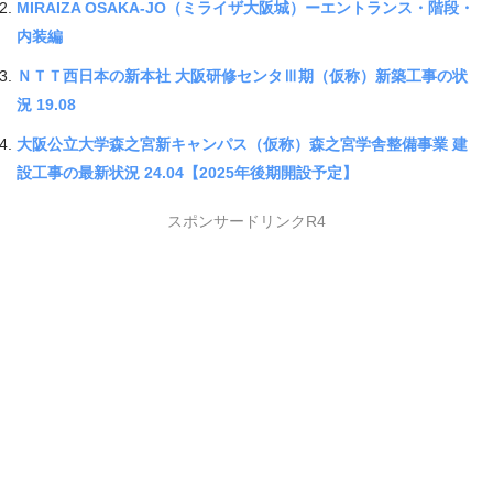
MIRAIZA OSAKA-JO（ミライザ大阪城）ーエントランス・階段・
内装編
ＮＴＴ西日本の新本社 大阪研修センタⅢ期（仮称）新築工事の状
況 19.08
大阪公立大学森之宮新キャンパス（仮称）森之宮学舎整備事業 建
設工事の最新状況 24.04【2025年後期開設予定】
スポンサードリンクR4