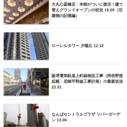
大丸心斎橋店・本館がついに復活！建て
替えグランドオープンの状況 19.09（旧
建物の記憶編）
ローレルタワー 夕陽丘 12.12
阪堺電気軌道上町線移設工事（阿倍野筋
拡幅・尼崎平野線工事計画）の最新状況
22.01
なんばセントラルプラザ リバーガーデ
ン 13.06