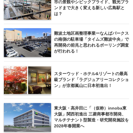
市の景観やシビックプライド、観光ブラ
ンドまで大きく変える新しい広島駅と
は？
難波土地区画整理事業ーなんばパークス
の南側の駐車場「タイムズ難波中央」で
再開発の前兆と思われるボーリング調査
が行われる！
‪スターウッド・ホテル&リゾート‬の最高
級ブランド「ラグジュアリーコレクショ
ン」が京都嵐山に日本初進出！
東大阪・高井田に「（仮称）innoba東
大阪」関西初進出 三菱商事都市開発、
マルチテナント型製造・研究開発施設を
2028年春開業へ