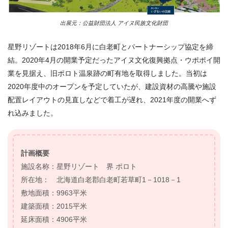
出展元：公益財団法人 アイヌ民族文化財団
星野リゾートは2018年6月に白老町とパートナーシップ協定を締
結。2020年4月の開業予定だったアイヌ文化復興拠点・ウポポイ開
業を見据え、旧ポロト温泉跡の町有地を取得しました。当初は
2020年度中のオープンを予定していたが、建設資材の高騰や施設
配置レイアウトの見直しなどで着工が遅れ、2021年度の開業へず
れ込みました。
計画概要
施設名称：星野リゾート 界 ポロト
所在地： 北海道白老郡白老町若草町1－1018－1
敷地面積：9963平米
建築面積：2015平米
延床面積：4906平米