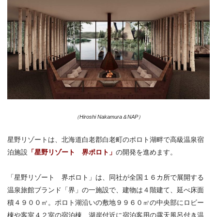
（Hiroshi Nakamura＆NAP）
星野リゾートは、北海道白老郡白老町のポロト湖畔で高級温泉宿
泊施設
「星野リゾート 界ポロト」
の開発を進めます。
「星野リゾート 界ポロト」は、同社が全国１６カ所で展開する
温泉旅館ブランド「界」の一施設で、建物は４階建て、延べ床面
積４９００㎡。ポロト湖沿いの敷地９９６０㎡の中央部にロビー
棟や客室４２室の宿泊棟、湖岸付近に宿泊客用の露天風呂付き温