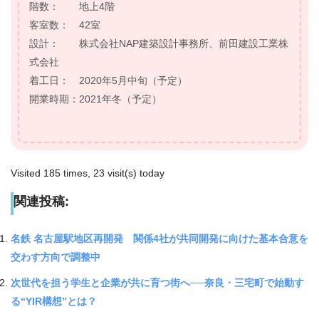
階数： 地上4階
客室数： 42室
設計： 株式会社NAP建築設計事務所、前田建設工業株
式会社
着工日： 2020年5月中旬（予定）
開業時期：
2021
年冬（予定）
Visited 185 times, 23 visit(s) today
関連投稿:
名鉄 名古屋駅地区再開発 関係4社が共同開発に向けた基本合意を
交わす方向で調整中
次世代を担う学生と企業が共に育つ街へ──奈良・三宅町で始動す
る“YIR構想”とは？