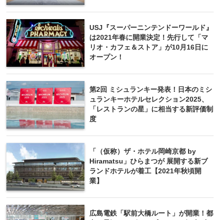
USJ『スーパーニンテンドーワールド』
は2021年春に開業決定！先行して「マ
リオ・カフェ＆ストア」が10月16日に
オープン！
第2回 ミシュランキー発表！日本のミシ
ュランキーホテルセレクション2025、
「レストランの星」に相当する新評価制
度
「（仮称）ザ・ホテル岡崎京都 by
Hiramatsu」ひらまつが 展開する新ブ
ランドホテルが着工【2021年秋頃開
業】
広島電鉄「駅前大橋ルート」が開業！都