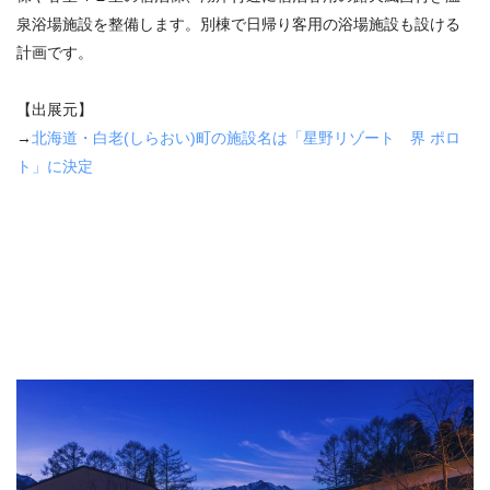
泉浴場施設を整備します。別棟で日帰り客用の浴場施設も設ける
計画です。
【出展元】
→
北海道・白老
(
しらおい
)
町の施設名は「星野リゾート 界 ポロ
ト」に決定