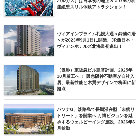
ハルカス）は日本初の地上３００mの断
崖絶壁スリル体験アトラクション！
ヴィアインプライム札幌大通＜鈴蘭の湯
＞が2023年9月1日に開業、JR西日本・
ヴィアンホテルズ北海道初進出！
（仮称）東阪急ビル建替計画、2025年
10月着工へ ！ 阪急阪神不動産が自社入
居、最新性能と木質デザインで梅田に新
拠点
パソナG、淡路島で長期滞在型「未病リ
トリート」を開業へ 万博ビジョンを継
承するウェルビーイング施設、2026年6
月始動