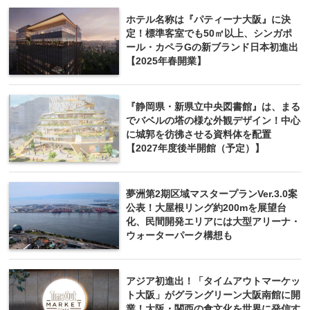
ホテル名称は『パティーナ大阪』に決
定！標準客室でも50㎡以上、シンガポ
ール・カペラGの新ブランド日本初進出
【2025年春開業】
『静岡県・新県立中央図書館』は、まる
でバベルの塔の様な外観デザイン！中心
に城郭を彷彿させる資料体を配置
【2027年度後半開館（予定）】
夢洲第2期区域マスタープランVer.3.0案
公表！大屋根リング約200mを展望台
化、民間開発エリアには大型アリーナ・
ウォーターパーク構想も
アジア初進出！「タイムアウトマーケッ
ト大阪」がグラングリーン大阪南館に開
業！大阪・関西の食文化を世界に発信す