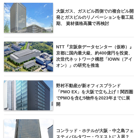
大阪ガス、ガスビル西側での複合ビル開
発とガスビルのリノベーションを着工延
期、 資材価格高騰で再検討
NTT『京阪奈データセンター（仮称）』
京都に国内最大級、約400億円を投資、
次世代ネットワーク構想「IOWN（アイ
オン）」の研究を推進
野村不動産が新オフィスブランド
「PMO EX」を大阪で立ち上げ！関西圏
でPMOを含む5物件を2023年までに展
開
コンラッド・ホテルが大阪・中之島フェ
スティバルタワー・ウエストに入居？