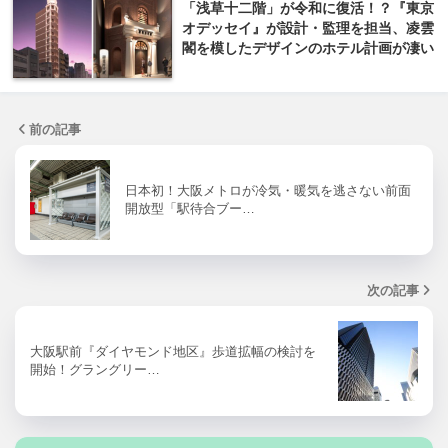
「浅草十二階」が令和に復活！？『東京
オデッセイ』が設計・監理を担当、凌雲
閣を模したデザインのホテル計画が凄い
前の記事
日本初！大阪メトロが冷気・暖気を逃さない前面
開放型「駅待合ブー…
次の記事
大阪駅前『ダイヤモンド地区』歩道拡幅の検討を
開始！グラングリー…