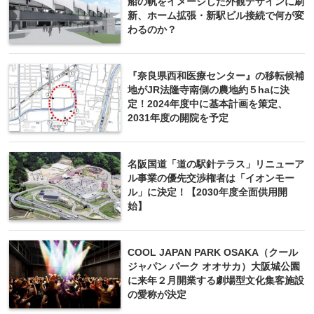
船の帆をイメージした外観デザインに刷
新、ホーム拡張・新駅ビル接続で何が変
わるのか？
『奈良県西和医療センター』の移転候補
地がJR法隆寺南側の農地約５haに決
定！2024年度中に基本計画を策定、
2031年度の開院を予定
名阪国道「道の駅針テラス」リニューア
ル事業の優先交渉権者は「イオンモー
ル」に決定！【2030年度全面供用開
始】
COOL JAPAN PARK OSAKA（クール
ジャパン パーク オオサカ）大阪城公園
に来年２月開業する劇場型文化集客施設
の愛称が決定