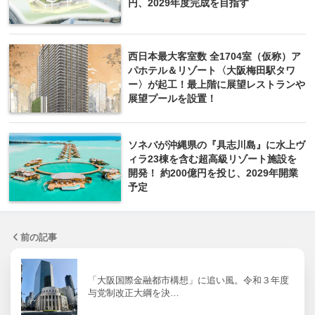
円、2029年度完成を目指す
西日本最大客室数 全1704室（仮称）ア
パホテル＆リゾート〈大阪梅田駅タワ
ー〉が起工！最上階に展望レストランや
展望プールを設置！
ソネバが沖縄県の『具志川島』に水上ヴ
ィラ23棟を含む超高級リゾート施設を
開発！ 約200億円を投じ、2029年開業
予定
前の記事
「大阪国際金融都市構想」に追い風。令和３年度
与党制改正大綱を決…