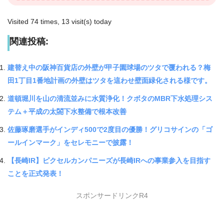
Visited 74 times, 13 visit(s) today
関連投稿:
建替え中の阪神百貨店の外壁が甲子園球場のツタで覆われる？梅
田1丁目1番地計画の外壁はツタを這わせ壁面緑化される様です。
道頓堀川を山の清流並みに水質浄化！クボタのMBR下水処理シス
テム＋平成の太閤下水整備で根本改善
佐藤琢磨選手がインディ500で2度目の優勝！グリコサインの「ゴ
ールインマーク」をセレモニーで披露！
【長崎IR】ピクセルカンパニーズが長崎IRへの事業参入を目指す
ことを正式発表！
スポンサードリンクR4