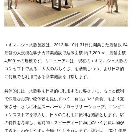
エキマルシェ大阪施設は、
2012
年
10
月
31
日に開業した店舗数
64
店舗の大規模な駅ナカ商業施設で延床面積 約
7,200
㎡、店舗面積
4,500
㎡の規模です。リニューアルは、現在のエキマルシェ大阪の
コンセプトである「大人のみちくさ」を踏襲しつつ、より日常的
に何度でも利用できる商業施設を目指します。
具体的には、大阪駅を日常的に利用するお客さまに、もっと便利
で快適なお買い物体験を提供すべく「食品」や「飲食」をより充
実させ、さらに小型スーパーやグロッサリ ーショップ、コンビニ
エンスストアを導入し、日々のご利用に便利な施設とします。駅
の特性を考慮し、短時間・スピーディーに満足のいくお買い物が
できる、わかりやすい売場づくりを行います。詳細は、2021 年夏