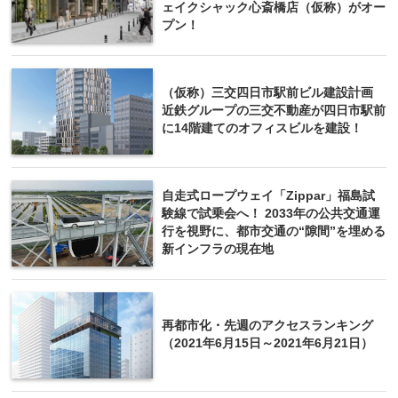
ェイクシャック心斎橋店（仮称）がオー
プン！
（仮称）三交四日市駅前ビル建設計画
近鉄グループの三交不動産が四日市駅前
に14階建てのオフィスビルを建設！
自走式ロープウェイ「Zippar」福島試
験線で試乗会へ！ 2033年の公共交通運
行を視野に、都市交通の“隙間”を埋める
新インフラの現在地
再都市化・先週のアクセスランキング
（2021年6月15日～2021年6月21日）