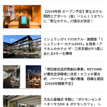
【2019年秋 オープン予定】変なホテル
関西エアポート（仮）ーりんくうタウン
に「変なホテル」の進出が決定！
ミシュランガイドのホテル・旅館版『ミ
シュランキー ホテル2024』を発表！ア
マネムやホテル ザ・三井京都が3つ星に
あたる3キーを獲得
「堺旧港交流空間創出事業」RETOWN
が優先交渉権者に決定！カフェや屋台
村、バーベキュー場の整備、桟橋を新設
【2026年開業予定】
大丸心斎橋店 本館に「ポケモンセンタ
ーオーサカDX ＆ ポケモンカフェ」 シ