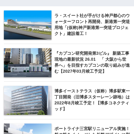
ラ・スイート社が手がける神戸都心のウ
ォーターフロント再開発、新港第一突堤
用地「(仮称)神戸新港第一突堤プロジェ
クト」建設着工！
『カプコン研究開発第3ビル』 新築工事
現地の最新状況 26.01 「 大阪から世
界へ」を目指すカプコンの取り組みが進
む【2027年03月竣工予定】
博多イーストテラス（仮称）博多駅東一
丁目開発（旧博多スターレーン跡地）は
2022年8月竣工予定！【博多コネクティ
ッド】
ポートライナ三宮駅リニューアル実施！