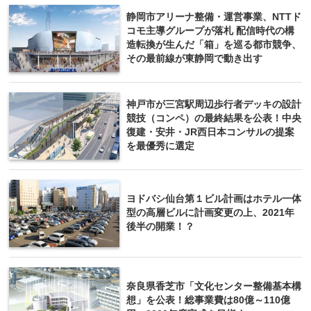
静岡市アリーナ整備・運営事業、NTTド
コモ主導グループが落札 配信時代の構
造転換が生んだ「箱」を巡る都市競争、
その最前線が東静岡で動き出す
神戸市が三宮駅周辺歩行者デッキの設計
競技（コンペ）の最終結果を公表！中央
復建・安井・JR西日本コンサルの提案
を最優秀に選定
ヨドバシ仙台第１ビル計画はホテル一体
型の高層ビルに計画変更の上、2021年
後半の開業！？
奈良県香芝市「文化センター整備基本構
想」を公表！総事業費は80億～110億