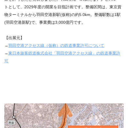
トとして、2029年度の開業を目指計画です。整備区間は、東京貨
物ターミナルから羽田空港新駅(仮称)の約5.0km。整備駅数は1駅
(羽田空港新駅)で、事業費は3,000億円です。
【出展元】
→
羽田空港アクセス線（仮称）の鉄道事業許可について
→
東日本旅客鉄道株式会社「羽田空港アクセス線」の鉄道事業許
可