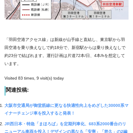
「羽田空港アクセス線」は新線が山手線と直結し、東京駅から羽
田空港を乗り換えなしで約18分で、新宿駅からは乗り換えなしで
約23分で結ばれます。運行計画は片道72本/日、4本/hを想定して
います。
Visited 83 times, 9 visit(s) today
関連投稿:
大阪市交通局が御堂筋線に更なる快適性向上をめざした30000系マ
イナーチェンジ車を投入すると発表！
JR西日本・特急「まほろば」を定期列車化、683系2000番台のリ
ニューアル車両を投入！デザインの異なる「安寧」「悠久」の2編