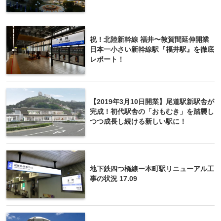
祝！北陸新幹線 福井〜敦賀間延伸開業
日本一小さい新幹線駅『福井駅』を徹底
レポート！
【2019年3月10日開業】尾道駅新駅舎が
完成！初代駅舎の「おもむき」を踏襲し
つつ成長し続ける新しい駅に！
地下鉄四つ橋線ー本町駅リニューアル工
事の状況 17.09