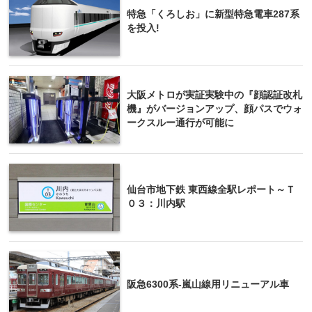
特急「くろしお」に新型特急電車287系
を投入!
大阪メトロが実証実験中の『顔認証改札
機』がバージョンアップ、顔パスでウォ
ークスルー通行が可能に
仙台市地下鉄 東西線全駅レポート～Ｔ
０３：川内駅
阪急6300系-嵐山線用リニューアル車