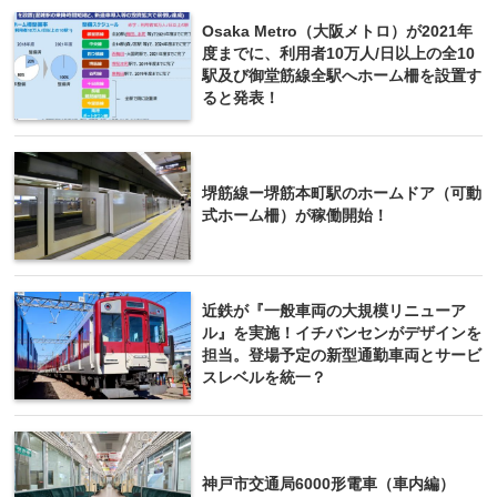
Osaka Metro（大阪メトロ）が2021年
度までに、利用者10万人/日以上の全10
駅及び御堂筋線全駅へホーム柵を設置す
ると発表！
堺筋線ー堺筋本町駅のホームドア（可動
式ホーム柵）が稼働開始！
近鉄が『一般車両の大規模リニューア
ル』を実施！イチバンセンがデザインを
担当。登場予定の新型通勤車両とサービ
スレベルを統一？
神戸市交通局6000形電車（車内編）